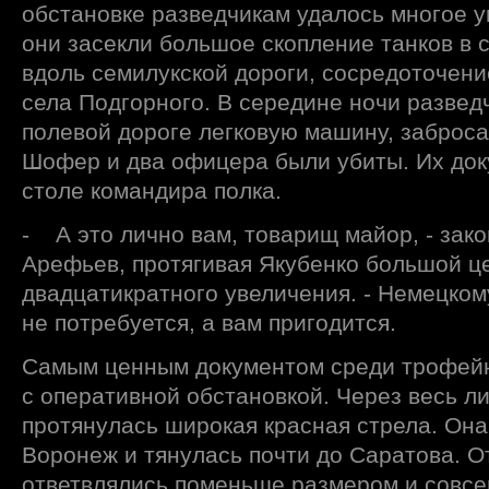
обстановке разведчикам удалось многое ув
они засекли большое скопление танков в 
вдоль семилукской дороги, сосредоточени
села Подгорного. В середине ночи развед
полевой дороге легковую машину, заброса
Шофер и два офицера были убиты. Их док
столе командира полка.
- А это лично вам, товарищ майор, - зако
Арефьев, протягивая Якубенко большой ц
двадцатикратного увеличения. - Немецко
не потребуется, а вам пригодится.
Самым ценным документом среди трофейн
с оперативной обстановкой. Через весь ли
протянулась широкая красная стрела. Он
Воронеж и тянулась почти до Саратова. О
ответвлялись поменьше размером и совсе