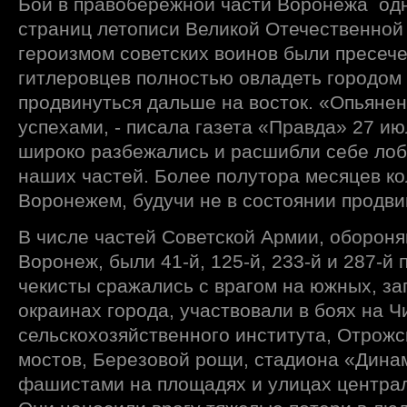
Бои в правобережной части Воронежа од
страниц летописи Великой Отечественной
героизмом советских воинов были пресеч
гитлеровцев полностью овладеть городом 
продвинуться дальше на восток. «Опьяне
успехами, - писала газета «Правда» 27 ию
широко разбежались и расшибли себе лоб 
наших частей. Более полутора месяцев ко
Воронежем, будучи не в состоянии продви
В числе частей Советской Армии, обороня
Воронеж, были 41-й, 125-й, 233-й и 287-й
чекисты сражались с врагом на южных, з
окраинах города, участвовали в боях на Ч
сельскохозяйственного института, Отрож
мостов, Березовой рощи, стадиона «Динам
фашистами на площадях и улицах централ