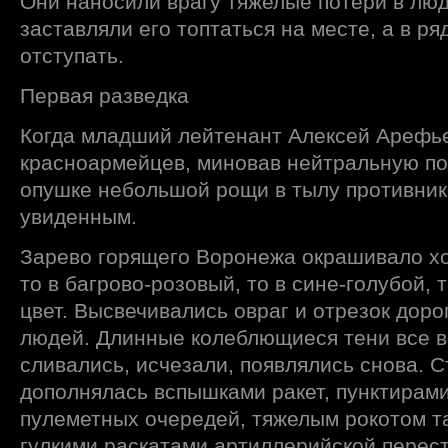
Они наносили врагу тяжелые потери в люд
заставляли его топтаться на месте, а в ря
отступать.
Первая разведка
Когда младший лейтенант Алексей Арефье
красноармейцев, миновав нейтральную пол
опушке небольшой рощи в тылу противник
увиденным.
Зарево горящего Воронежа окрашивало х
то в багрово-розовый, то в сине-голубой,
цвет. Высвечивались овраг и отрезок доро
людей. Длинные колеблющиеся тени все 
сливались, исчезали, появлялись снова. 
дополнялась вспышками ракет, пунктирам
пулеметных очередей, тяжелым рокотом т
гулкими раскатами артиллерийской перест