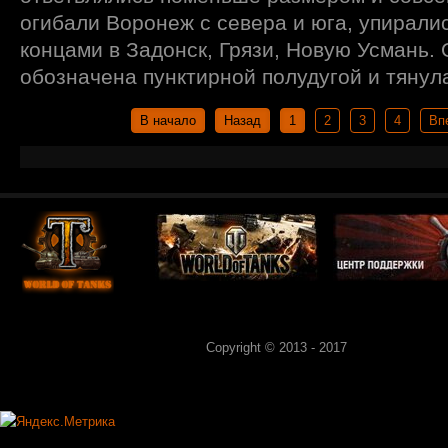
огибали Воронеж с севера и юга, упирали
концами в Задонск, Грязи, Новую Усмань. 
обозначена пунктирной полудугой и тянула
В начало
Назад
1
2
3
4
Вп
Copyright © 2013 - 2017