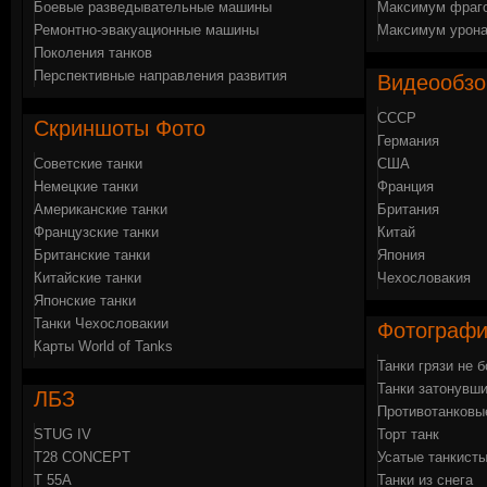
Боевые разведывательные машины
Максимум фраго
Ремонтно-эвакуационные машины
Максимум урона
Поколения танков
Перспективные направления развития
Видеообз
СССР
Скриншоты
Фото
Германия
Советские танки
США
Немецкие танки
Франция
Американские танки
Британия
Французские танки
Китай
Британские танки
Япония
Китайские танки
Чехословакия
Японские танки
Танки Чехословакии
Фотограф
Карты World of Tanks
Танки грязи не 
Танки затонувши
ЛБЗ
Противотанковы
STUG IV
Торт танк
Т28 CONCEPT
Усатые танкист
Т 55А
Танки из снега