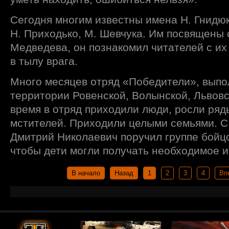
Сегодня многим известны имена Н. Гнидюк
Н. Приходько, М. Шевчука. Им посвящены с
Медведева, он познакомил читателей с и
в тылу врага.
Много месяцев отряд «Победители», выпо
территории Ровенской, Волынской, Львовс
время в отряд приходили люди, росли ря
мстителей. Приходили целыми семьями. С
Дмитрий Николаевич поручил группе бойцо
чтобы дети могли получать необходимое и
В начало
Назад
1
2
3
4
Вп