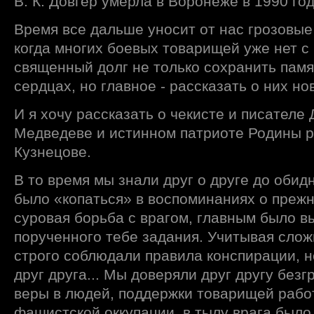
В. К. Довгер умерла в Воронеже в 1990 год
Время все дальше уносит от нас грозовые
когда многих боевых товарищей уже нет с
священный долг не только сохранить памят
сердцах, но главное - рассказать о них н
И я хочу рассказать о чекисте и писател
Медведеве и истинном патриоте Родины р
Кузнецове.
В то время мы знали друг о друге до обид
было «копаться» в воспоминаниях о преж
суровая борьба с врагом, главным было 
порученного тебе задания. Учитывая слож
строго соблюдали правила конспирации, 
друг друга... Мы доверяли друг другу безг
веры в людей, поддержки товарищей рабо
фашистской оккупации, в тылу врага было