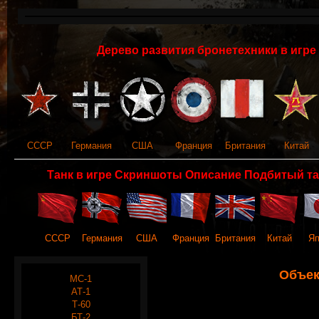
Дерево развития бронетехники в игре 
СССР
Германия
США
Франция
Британия
Китай
Танк в игре Скриншоты Описание Подбитый та
СССР
Германия
США
Франция
Британия
Китай
Яп
Объек
МС-1
АТ-1
Т-60
БТ-2