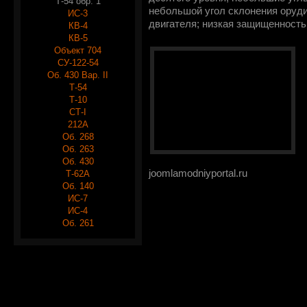
Т-54 обр. 1
небольшой угол склонения оруд
ИС-3
двигателя; низкая защищенность
КВ-4
КВ-5
Объект 704
СУ-122-54
Об. 430 Вар. II
Т-54
Т-10
СТ-I
212А
Об. 268
Об. 263
Об. 430
joomlamodniyportal.ru
Т-62А
Об. 140
ИС-7
ИС-4
Об. 261