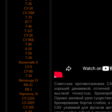
Т-26
СУ-18
СУ-76М
Т-70
БТ-7
Т-46
Т-127
СУ-26
СУ-85Б
Т-80
А-20
Т-50
Т-28
Валентайн II
СУ-5
СУ-85
Т-34
Матильда IV
Советская противотанковая СА
КВ-1С
хорошей динамикой, отличной
КВ-1
высокой точностью, бронепро
Черчилль III
Однако разовый урон существен
СУ-122А
бронирование бортов слабое, а 
СУ-100Y
СУ-100
САУ уязвимой для фугасов арт
А-43