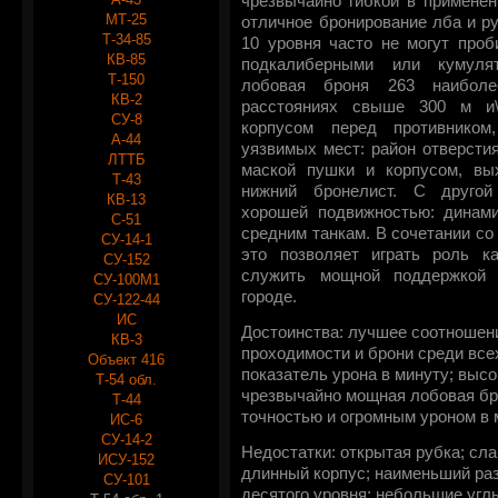
чрезвычайно гибкой в применен
МТ-25
отличное бронирование лба и ру
Т-34-85
10 уровня часто не могут про
КВ-85
подкалиберными или кумуля
Т-150
лобовая броня 263 наиболе
КВ-2
расстояниях свыше 300 м и\
СУ-8
корпусом перед противником
А-44
уязвимых мест: район отверсти
ЛТТБ
маской пушки и корпусом, вы
Т-43
нижний бронелист. С другой
КВ-13
хорошей подвижностью: динами
С-51
средним танкам. В сочетании со
СУ-14-1
это позволяет играть роль ка
СУ-152
служить мощной поддержкой
СУ-100М1
городе.
СУ-122-44
ИС
Достоинства: лучшее соотношен
КВ-3
проходимости и брони среди все
Объект 416
показатель урона в минуту; высо
Т-54 обл.
чрезвычайно мощная лобовая бр
Т-44
точностью и огромным уроном в м
ИС-6
СУ-14-2
Недостатки: открытая рубка; сл
ИСУ-152
длинный корпус; наименьший ра
СУ-101
десятого уровня; небольшие угл