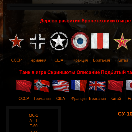
Дерево развития бронетехники в игре 
СССР
Германия
США
Франция
Британия
Китай
Танк в игре Скриншоты Описание Подбитый та
СССР
Германия
США
Франция
Британия
Китай
Яп
СУ-1
МС-1
АТ-1
Т-60
БТ-2