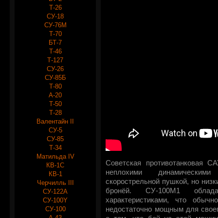
Т-26
СУ-18
СУ-76М
Т-70
БТ-7
Т-46
Т-127
СУ-26
СУ-85Б
Т-80
А-20
Т-50
Т-28
Валентайн II
СУ-5
СУ-85
Т-34
Матильда IV
Советская противотанковая СА
КВ-1С
неплохими динамическим
КВ-1
скорострельной пушкой, но низк
Черчилль III
бронёй. СУ-100М1 облад
СУ-122А
характеристиками, что обычн
СУ-100Y
СУ-100
недостаточно мощным для своег
А-43