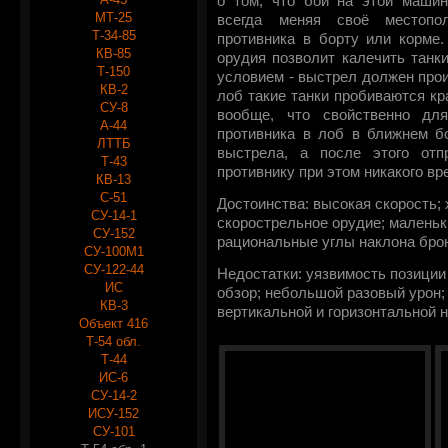
о том, что бой на этой машин
МТ-25
всегда меняя своё местопо
Т-34-85
противника в борту или корме.
КВ-85
орудия позволит калечить танк
Т-150
условием - выстрел должен прои
КВ-2
лоб такие танки пробиваются кр
СУ-8
вообще, что свойственно дл
А-44
противника в лоб в ближнем бо
ЛТТБ
выстрела, а после этого отп
Т-43
противнику при этом никакого вр
КВ-13
С-51
Достоинства: высокая скорость;
СУ-14-1
скорострельное орудие; маленьк
СУ-152
рациональные углы наклона брон
СУ-100М1
СУ-122-44
Недостатки: уязвимость позиции
ИС
обзор; небольшой разовый урон;
КВ-3
вертикальной и горизонтальной 
Объект 416
Т-54 обл.
Т-44
ИС-6
СУ-14-2
ИСУ-152
СУ-101