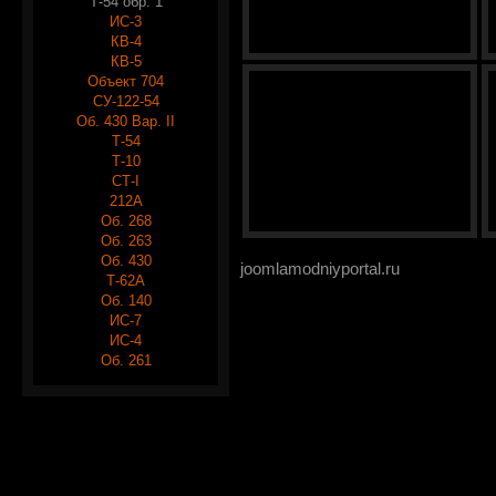
Т-54 обр. 1
ИС-3
КВ-4
КВ-5
Объект 704
СУ-122-54
Об. 430 Вар. II
Т-54
Т-10
СТ-I
212А
Об. 268
Об. 263
Об. 430
joomlamodniyportal.ru
Т-62А
Об. 140
ИС-7
ИС-4
Об. 261