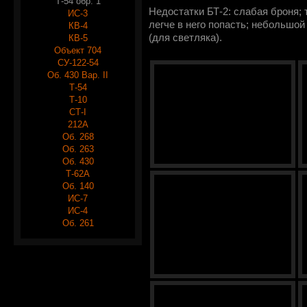
Т-54 обр. 1
Недостатки БТ-2: слабая броня; 
ИС-3
легче в него попасть; небольшой
КВ-4
(для светляка).
КВ-5
Объект 704
СУ-122-54
Об. 430 Вар. II
Т-54
Т-10
СТ-I
212А
Об. 268
Об. 263
Об. 430
Т-62А
Об. 140
ИС-7
ИС-4
Об. 261