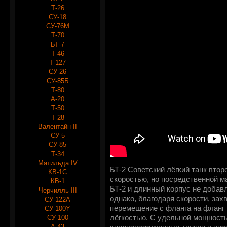
Т-26
СУ-18
СУ-76М
Т-70
БТ-7
Т-46
Т-127
СУ-26
СУ-85Б
Т-80
А-20
Т-50
Т-28
Валентайн II
СУ-5
СУ-85
Т-34
Матильда IV
БТ-2 Советский лёгкий танк втор
КВ-1С
скоростью, но посредственной 
КВ-1
БТ-2 и длинный корпус не добав
Черчилль III
однако, благодаря скорости, зах
СУ-122А
перемещение с фланга на фланг 
СУ-100Y
СУ-100
лёгкостью. С удельной мощностью
А-43