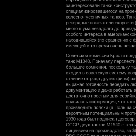
заинтересовали танки конструкто
специализировавшегося на прое
колёсно-гусеничных танков. Тан
рекордные показатели скорости 
много шума незадолго до приезд
особого интереса в американско
находившейся (по сравнению с ф
имеющей в то время очень незна
Советской комиссии Кристи пре
танк M1940. Поначалу перспекти
большие сомнения, поскольку та
входил в советскую систему воо
отличие от ряда других фирм) о
выражая готовность передать л
документацию и даже работать в
достаточно простым для серийног
появилась информация, что танк
производить поляки (а Польша с
вероятным потенциальным против
1930 года был подписан догово
СССР двух танков M1940 с техн
лицензией на производство, за $