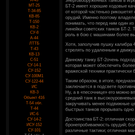
энерговооруженных танков в игре
МТ-25
БТ-2 имеет хорошие ходовые кач
Т-34-85
от которой частенько рикошетят
КВ-85
орудий. Именно поэтому владеле
Т-150
понимать, что перед ним один из
КВ-2
линейки советских танков БТ-2. 
СУ-8
роль в бою с машинами более вы
А-44
ЛТТБ
Хотя, заполучив пушку калибра 
Т-43
стрелять по удаленным и движу
КВ-13
С-51
Данному танку БТ-2очень подход
СУ-14-1
которая может обеспечить боле
СУ-152
вражеской техники практически б
СУ-100М1
Таким образом, в итоге, предназ
СУ-122-44
заключается в подсвете противн
ИС
КВ-3
Ну, а в «песочнице» его можно в
Объект 416
средний танк в высокоуровневых
Т-54 обл.
закручивать менее подвижные це
Т-44
быстрых танков прорывать одно 
ИС-6
Достоинства БТ-2: отличная скор
СУ-14-2
ИСУ-152
бронепробиваемость орудий; бо
СУ-101
различные тактики; отличная ма