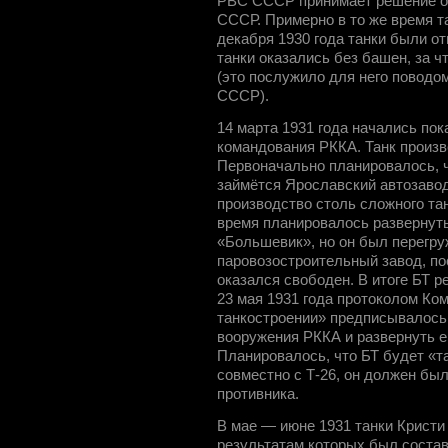
РВС СССР принимает решение о 
СССР. Примерно в то же время т
декабря 1930 года танки были 
танки оказались без башен, за ч
(это послужило для него поводом
СССР).
14 марта 1931 года начались по
командования РККА. Танк произв
Первоначально планировалось, ч
займётся Ярославский автозавод,
производство столь сложного тан
время планировалось развернуть
«Большевик», но он был перегру
паровозостроительный завод, по
оказался свободен. В итоге БТ р
23 мая 1931 года протоколом К
танкостроении» предписывалось 
вооружения РККА и развернуть е
Планировалось, что БТ будет «т
совместно с Т-26, он должен был
противника.
В мае — июне 1931 танки Кристи
результатам которых был состав