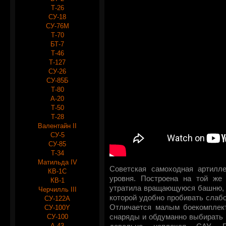
Т-26
СУ-18
СУ-76М
Т-70
БТ-7
Т-46
Т-127
СУ-26
СУ-85Б
Т-80
А-20
Т-50
Т-28
Валентайн II
СУ-5
СУ-85
Т-34
Матильда IV
Советская самоходная артилле
КВ-1С
уровня. Построена на той же
КВ-1
утратила вращающуюся башню, з
Черчилль III
которой удобно пробивать слаб
СУ-122А
Отличается малым боекомплект
СУ-100Y
СУ-100
снаряды и обдуманно выбирать 
А-43