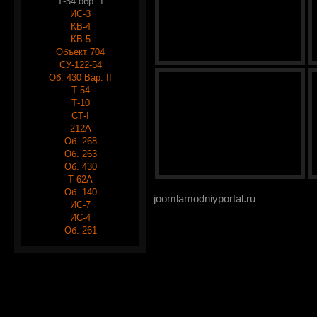
Т-54 обр. 1
ИС-3
КВ-4
КВ-5
Объект 704
СУ-122-54
Об. 430 Вар. II
Т-54
Т-10
СТ-I
212А
Об. 268
Об. 263
Об. 430
Т-62А
Об. 140
joomlamodniyportal.ru
ИС-7
ИС-4
Об. 261