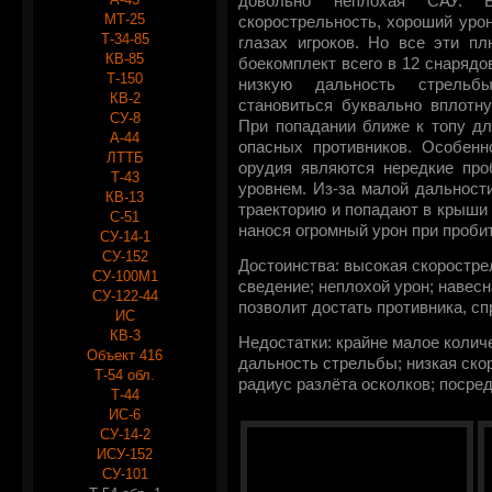
довольно неплохая САУ. Б
МТ-25
скорострельность, хороший урон
Т-34-85
глазах игроков. Но все эти п
КВ-85
боекомплект всего в 12 снарядо
Т-150
низкую дальность стрельб
КВ-2
становиться буквально вплотн
СУ-8
При попадании ближе к топу дл
А-44
опасных противников. Особенн
ЛТТБ
орудия являются нередкие про
Т-43
уровнем. Из-за малой дальност
КВ-13
траекторию и попадают в крыши 
С-51
нанося огромный урон при проби
СУ-14-1
СУ-152
Достоинства: высокая скоростре
СУ-100М1
сведение; неплохой урон; навес
СУ-122-44
позволит достать противника, с
ИС
КВ-3
Недостатки: крайне малое колич
Объект 416
дальность стрельбы; низкая ско
Т-54 обл.
радиус разлёта осколков; посре
Т-44
ИС-6
СУ-14-2
ИСУ-152
СУ-101