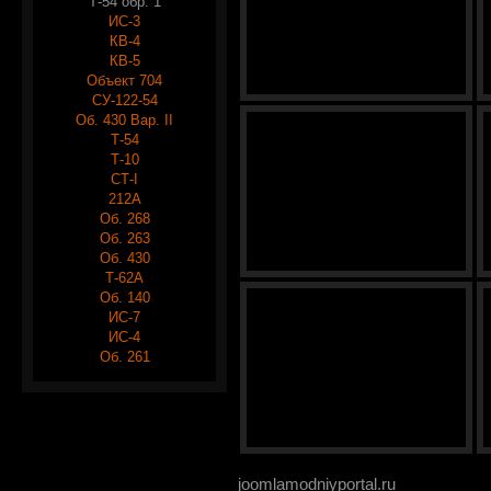
Т-54 обр. 1
ИС-3
КВ-4
КВ-5
Объект 704
СУ-122-54
Об. 430 Вар. II
Т-54
Т-10
СТ-I
212А
Об. 268
Об. 263
Об. 430
Т-62А
Об. 140
ИС-7
ИС-4
Об. 261
joomlamodniyportal.ru