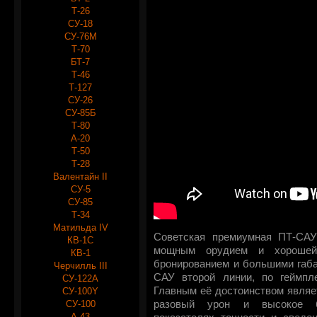
Т-26
СУ-18
СУ-76М
Т-70
БТ-7
Т-46
Т-127
СУ-26
СУ-85Б
Т-80
А-20
Т-50
Т-28
Валентайн II
СУ-5
СУ-85
Т-34
Матильда IV
Советская премиумная ПТ-САУ
КВ-1С
мощным орудием и хорошей
КВ-1
бронированием и большими габа
Черчилль III
САУ второй линии, по геймпл
СУ-122А
Главным её достоинством являе
СУ-100Y
СУ-100
разовый урон и высокое б
А-43