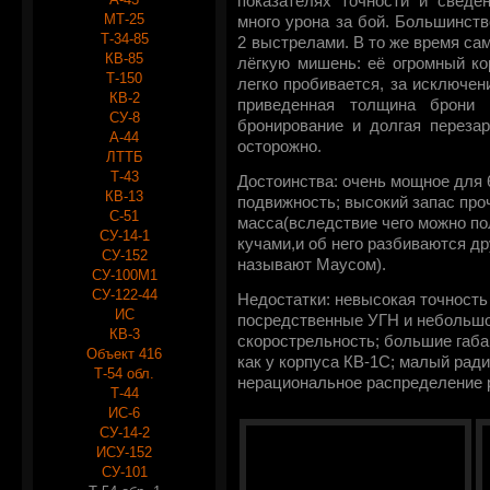
показателях точности и сведе
МТ-25
много урона за бой. Большинств
Т-34-85
2 выстрелами. В то же время са
КВ-85
лёгкую мишень: её огромный ко
Т-150
легко пробивается, за исключен
КВ-2
приведенная толщина брони 
СУ-8
бронирование и долгая перезар
А-44
осторожно.
ЛТТБ
Т-43
Достоинства: очень мощное для 
КВ-13
подвижность; высокий запас про
С-51
масса(вследствие чего можно по
СУ-14-1
кучами,и об него разбиваются дру
СУ-152
называют Маусом).
СУ-100М1
СУ-122-44
Недостатки: невысокая точность
ИС
посредственные УГН и небольшо
КВ-3
скорострельность; большие габа
Объект 416
как у корпуса КВ-1С; малый рад
Т-54 обл.
нерациональное распределение р
Т-44
ИС-6
СУ-14-2
ИСУ-152
СУ-101