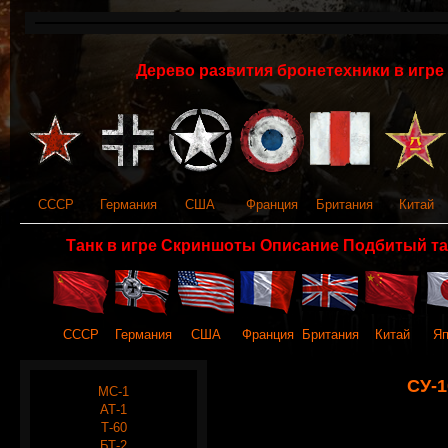
Дерево развития бронетехники в игре 
СССР
Германия
США
Франция
Британия
Китай
Танк в игре Скриншоты Описание Подбитый та
СССР
Германия
США
Франция
Британия
Китай
Яп
СУ-1
МС-1
АТ-1
Т-60
БТ-2