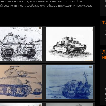
шне красную звезду, если конечно ваш танк русский. При
ей реалистичности добавив ему объема штрихами и прорисовав
Т
Д
и