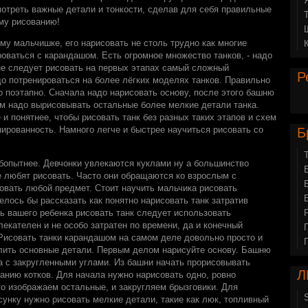
мотреть важные детали и тонкости, сделав для себя правильные
му рисованию!
му мальчишке, его нарисовать не столь трудно как многие
роваться с карандашом. Есть огромное множество танков, - надо
 не следует рисовать на первых этапах самый сложный
Р
до потренироваться на более лёгких моделях танков. Правильно
о поэтапно. Сначала надо нарисовать основу, после этого башню
ом надо вырисовывать остальные более мелкие детали танка.
е и понятнее, чтобы рисовать танк без разных таких этапов и схем
ированность. Намного легче и быстрее научиться рисовать со
Б
бопытнее. Девчонки увлекаются куклами ну а большинство
е любят рисовать. Часто они обращаются ко взрослым с
овать любой предмет. Стоит научить мальчика рисовать
елось бы рассказать как понятно нарисовать танк затратив
ть вашего ребенка рисовать танк следует использовать
екателен и не особо затратен по времени, да и конечный
 Рисовать танки карандашом на самом деле довольно просто и
лить основные детали. Первым делом нарисуйте основу. Башню
а с закругленными углами. Из башни начать прорисовывать
Л
анию котков. Для начала нужно нарисовать одно, ровно
го изображаем остальные, и закругляем брызговики. Для
унку нужно рисовать мелкие детали, такие как люк, топливный