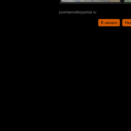
joomlamodniyportal.ru
В начало
На