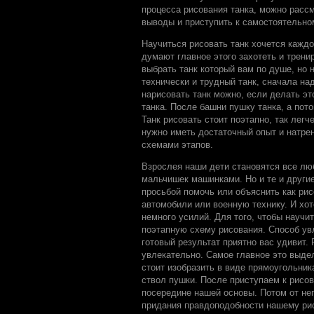
процесса рисования танка, можно расс
выводы и приступить к самостоятельно
Научиться рисовать танк хочется каждо
думают главное этого захотеть и трени
выбрать танк который вам по душе, но
технически и трудный танк, сначала на
нарисовать танк можно, если делать эт
танка. После башни пушку танка, а пот
Танк рисовать стоит поэтапно, так легч
нужно иметь достаточный опыт и натрен
схемами этапов.
Взрослея наши дети становятся все лю
мальчишек машинками. Но и те и други
просьбой помочь или объяснить как рис
автомобили или военную технику. И хот
немного усилий. Для того, чтобы научи
поэтапную схему рисования. Способ увл
готовый результат приятно вас удивит.
увлекательно. Самое главное это выде
стоит изобразить в виде прямоугольник
ствол пушки. После приступаем к рисов
посередине нашей основы. Потом от не
придания правдоподобности нашему рис