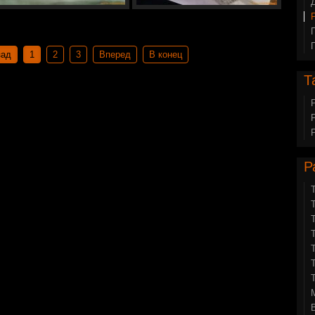
зад
1
2
3
Вперед
В конец
Т
Р