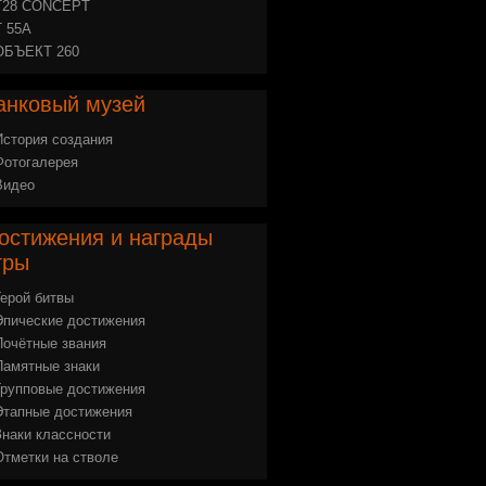
Т28 CONCEPT
Т 55А
ОБЪЕКТ 260
анковый
музей
История создания
Фотогалерея
Видео
остижения
и награды
гры
Герой битвы
Эпические достижения
Почётные звания
Памятные знаки
Групповые достижения
Этапные достижения
Знаки классности
Отметки на стволе