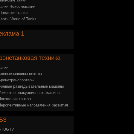
Японские танки
Танки Чехословакии
Шведские танки
Карты World of Tanks
еклама
1
ронетанковая
техника
Танки
Боевые машины пехоты
Бронетранспортеры
Боевые разведывательные машины
Ремонтно-эвакуационные машины
Поколения танков
Перспективные направления развития
БЗ
STUG IV