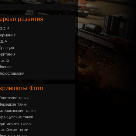
ерево
развития
СССР
Германия
США
Франция
Британия
Китай
Япония
Чехославакия
криншоты
Фото
Советские танки
Немецкие танки
Американские танки
Французские танки
Британские танки
Китайские танки