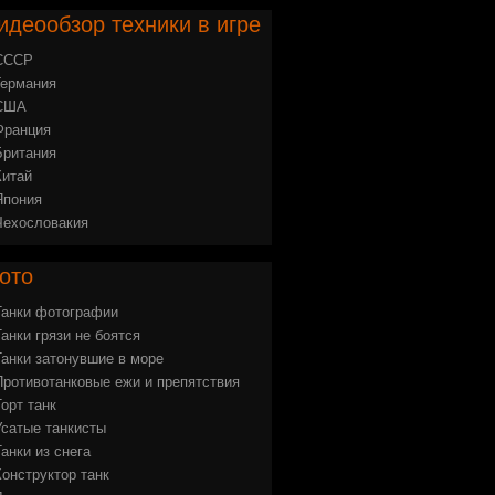
идеообзор
техники в игре
СССР
Германия
США
Франция
Британия
Китай
Япония
Чехословакия
ото
Танки фотографии
Танки грязи не боятся
Танки затонувшие в море
Противотанковые ежи и препятствия
Торт танк
Усатые танкисты
Танки из снега
Конструктор танк