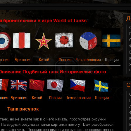
Д
 бронетехники в игре World of Tanks
анция
Британия
Китай
Япония
Чехословакия
Швеция
Описание Подбитый танк Исторические фото
С
нция
Британия
Китай
Япония
Чехословакия
Швеция
Танк рисунок
анк, но не знаете как и с чего начать, просмотрев рисунки
 Наглядный результат танки картинки помогут Вам разобраться
ак его закончить. Просмотрев видео инструкцию непосредственно