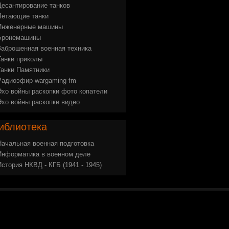
Десантирование танков
Летающие танки
Инженерные машины
Бронемашины
Заброшенная военная техника
Танки приколы
Танки Памятники
Радиоэфир wargaming fm
Эхо войны раскопки фото копатели
Эхо войны раскопки видео
иблиотека
Начальная военная подготовка
Информатика в военном деле
История НКВД - КГБ (1941 - 1945)