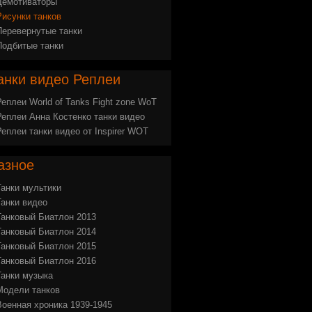
Демотиваторы
Рисунки танков
Перевернутые танки
Подбитые танки
анки
видео Реплеи
Реплеи World of Tanks Fight zone WoT
Реплеи Анна Костенко танки видео
Реплеи танки видео от Inspirer WOT
азное
Танки мультики
Танки видео
Танковый Биатлон 2013
Танковый Биатлон 2014
Танковый Биатлон 2015
Танковый Биатлон 2016
Танки музыка
Модели танков
Военная хроника 1939-1945