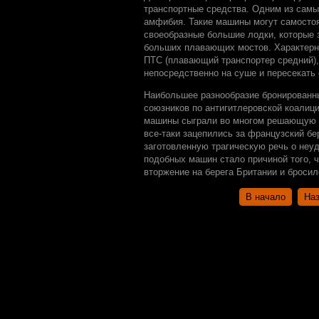
транспортные средства. Одним из самы
амфибия. Такие машины могут самостоя
своеобразные большие лодки, которые
больших плавающих мостов. Характерн
ПТС (плавающий транспортер средний),
непосредственно на суше и пересекать 
Наибольшее разнообразие бронированн
союзников по антигитлеровской коалици
машины сыграли во многом решающую ро
все-таки зацепились за французский бе
заготовленную трагическую речь о неу
подобных машин стало причиной того, ч
вторжение на берега Британии и бросил
В начало
На