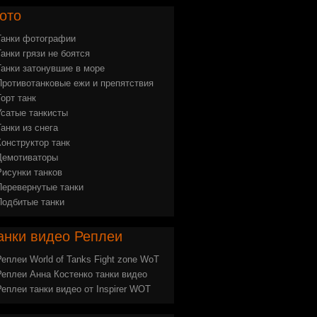
ото
Танки фотографии
Танки грязи не боятся
Танки затонувшие в море
Противотанковые ежи и препятствия
Торт танк
Усатые танкисты
Танки из снега
Конструктор танк
Демотиваторы
Рисунки танков
Перевернутые танки
Подбитые танки
анки
видео Реплеи
Реплеи World of Tanks Fight zone WoT
Реплеи Анна Костенко танки видео
Реплеи танки видео от Inspirer WOT