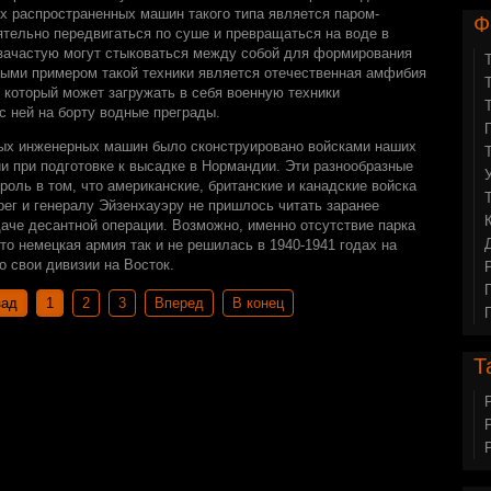
х распространенных машин такого типа является паром-
Ф
тельно передвигаться по суше и превращаться на воде в
 зачастую могут стыковаться между собой для формирования
ыми примером такой техники является отечественная амфибия
 который может загружать в себя военную техники
с ней на борту водные преграды.
ых инженерных машин было сконструировано войсками наших
и при подготовке к высадке в Нормандии. Эти разнообразные
ль в том, что американские, британские и канадские войска
рег и генералу Эйзенхауэру не пришлось читать заранее
даче десантной операции. Возможно, именно отсутствие парка
то немецкая армия так и не решилась в 1940-1941 годах на
о свои дивизии на Восток.
зад
1
2
3
Вперед
В конец
Т