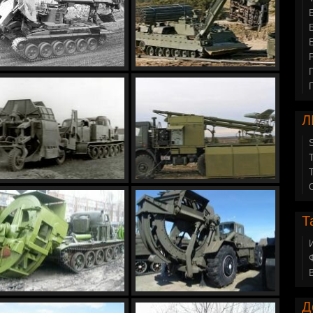
Л
Т
Д