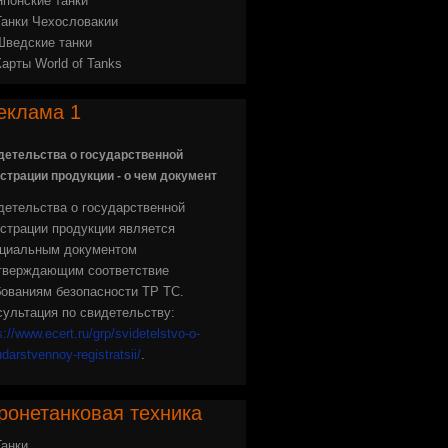
Японские танки
Танки Чехословакии
Шведские танки
Карты World of Tanks
еклама
1
детельства о государственной
страции продукции - о чем документ
детельства о государственной
истрации продукции является
циальным документом
тверждающим соответствие
бованиям безопасности ТР ТС.
сультация по свидетельству:
s://www.ecert.ru/grp/svidetelstvo-o-
darstvennoy-registratsii/
.
ронетанковая
техника
Танки