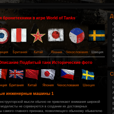
Д
 бронетехники в игре World of Tanks
анция
Британия
Китай
Япония
Чехословакия
Швеция
Описание Подбитый танк Исторические фото
С
нция
Британия
Китай
Япония
Чехословакия
Швеция
ые инженерные машины 1
онструкторской мысли обычно не привлекают внимания широкой
, моделисты не соревнуются в создании их достоверных
ы самого главного признака, позволяющего обычному обывателю