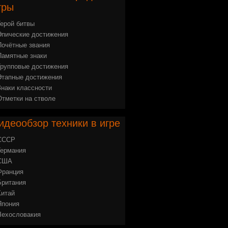
гры
Герой битвы
Эпические достижения
Почётные звания
Памятные знаки
Групповые достижения
Этапные достижения
Знаки классности
Отметки на стволе
идеообзор
техники в игре
СССР
Германия
США
Франция
Британия
Китай
Япония
Чехословакия