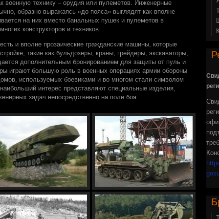
к военную технику – орудия или пулеметов. Инженерные
ычно, образно выражаясь «до пояса» выглядят как вполне
ливается на них вместо банальных пушек и пулеметов в
многих конструкторов и техников.
 есть и вполне прозаические гражданские машины, которые
стройке, такие как бульдозеры, краны, грейдеры, экскаваторы,
Р
щается дополнительным бронированием для защиты от пуль и
еры играют большую роль в военных операциях армии обороны
Сви
домов, используемых боевиками и во многом стали символом
реги
 наибольший интерес представляют специальные изделия,
енерных задач непосредственно на поле боя.
Сви
рег
офи
под
тре
Кон
http
gosu
Б