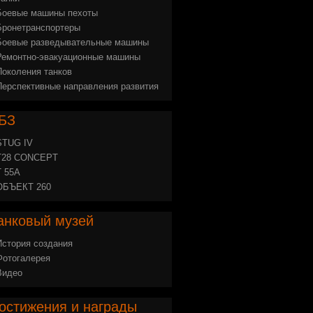
Боевые машины пехоты
Бронетранспортеры
Боевые разведывательные машины
Ремонтно-эвакуационные машины
Поколения танков
Перспективные направления развития
БЗ
STUG IV
Т28 CONCEPT
Т 55А
ОБЪЕКТ 260
анковый
музей
История создания
Фотогалерея
Видео
остижения
и награды