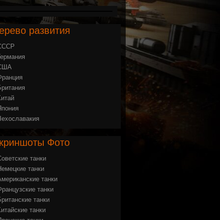
ерево
развития
СССР
Германия
США
Франция
Британия
Китай
Япония
Чехославакия
криншоты
Фото
Советские танки
Немецкие танки
Американские танки
Французские танки
Британские танки
Китайские танки