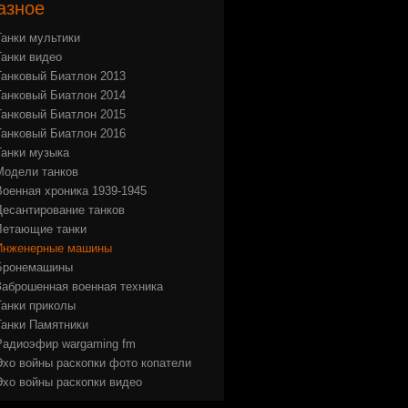
азное
Танки мультики
Танки видео
Танковый Биатлон 2013
Танковый Биатлон 2014
Танковый Биатлон 2015
Танковый Биатлон 2016
Танки музыка
Модели танков
Военная хроника 1939-1945
Десантирование танков
Летающие танки
Инженерные машины
Бронемашины
Заброшенная военная техника
Танки приколы
Танки Памятники
Радиоэфир wargaming fm
Эхо войны раскопки фото копатели
Эхо войны раскопки видео