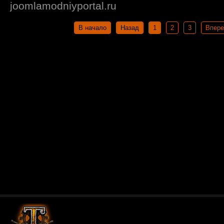
joomlamodniyportal.ru
В начало
Назад
1
2
3
Впер