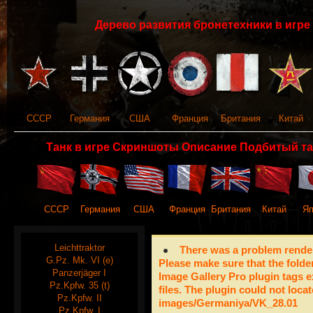
Дерево развития бронетехники в игре 
СССР
Германия
США
Франция
Британия
Китай
Танк в игре Скриншоты Описание Подбитый та
СССР
Германия
США
Франция
Британия
Китай
Яп
Leichttraktor
There was a problem render
G.Pz. Mk. VI (e)
Please make sure that the folde
Panzerjäger I
Image Gallery Pro plugin tags e
Pz.Kpfw. 35 (t)
files. The plugin could not locat
Pz.Kpfw. II
images/Germaniya/VK_28.01
Pz.Kpfw. I