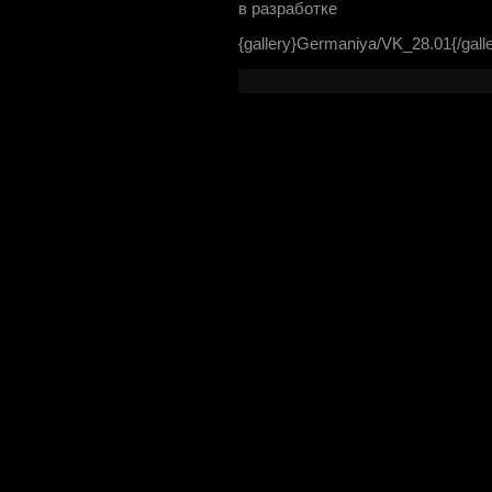
в разработке
{gallery}Germaniya/VK_28.01{/gall