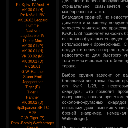
для своего класса вооружением
Pz.Kpfw. IV Ausf. H
отрицательно сказывается 
VK 30.01 (H)
манёвренности танка.
Pz.Kpfw. III/IV
Благодаря средней, но недоста
VK 16.02 Leopard
динамике и хорошему вооружен
Hummel
является уничтожение вражески
Nashorn
Kw.K. L/28 позволяет наносить 
Jagdpanzer IV
осколочно-фугасных снарядов, и
Dicker Max
использовании бронебойных. С 
VK 30.01 (P)
следует в первую очередь целит
VK 36.01 (H)
недостаточно для быстрого ун
VK 30.02 (M)
того можно использовать больш
VK 30.01 (D)
тарана.
VK 28.01
G.W. Panther
Выбор орудия зависит от ва
Sturer Emil
балансный вес танка, более пр
Jagdpanther
cm Kw.K. L/28, с некоторы
Tiger (P)
снарядов. Это позволит проб
Tiger I
соперников, нанося при этом 
Panther
осколочно-фугасных снарядо
VK 30.02 (D)
Spähpanzer SP I C
поскольку даже высоких уровня
E 25
броней (например, немецка
G.W. Tiger (P)
Waffenträger).
Rhm.-Borsig Waffenträger
После перехвата вражеских 