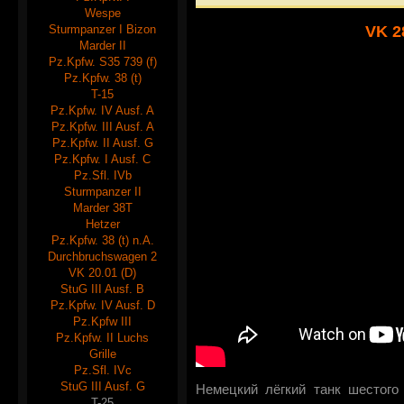
Wespe
Sturmpanzer I Bizon
VK 2
Marder II
Pz.Kpfw. S35 739 (f)
Pz.Kpfw. 38 (t)
T-15
Pz.Kpfw. IV Ausf. A
Pz.Kpfw. III Ausf. A
Pz.Kpfw. II Ausf. G
Pz.Kpfw. I Ausf. C
Pz.Sfl. IVb
Sturmpanzer II
Marder 38T
Hetzer
Pz.Kpfw. 38 (t) n.A.
Durchbruchswagen 2
VK 20.01 (D)
StuG III Ausf. B
Pz.Kpfw. IV Ausf. D
Pz.Kpfw III
Pz.Kpfw. II Luchs
Grille
Pz.Sfl. IVc
StuG III Ausf. G
Немецкий лёгкий танк шестого
T-25