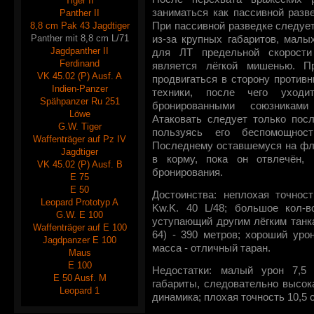
Tiger II
заниматься как пассивной разве
Panther II
8,8 cm Pak 43 Jagdtiger
При пассивной разведке следует
Panther mit 8,8 cm L/71
из-за крупных габаритов, малы
Jagdpanther II
для ЛТ предельной скорости
Ferdinand
является лёгкой мишенью. П
VK 45.02 (P) Ausf. A
продвигаться в сторону против
Indien-Panzer
техники, после чего уходи
Spähpanzer Ru 251
бронированными союзникам
Löwe
Атаковать следует только посл
G.W. Tiger
пользуясь его беспомощнос
Waffenträger auf Pz IV
Последнему оставшемуся на фла
Jagdtiger
в корму, пока он отвлечён, 
VK 45.02 (P) Ausf. B
бронирования.
E 75
E 50
Достоинства: неплохая точнос
Leopard Prototyp A
Kw.K. 40 L/48; большое кол-в
G.W. E 100
уступающий другим лёгким танка
Waffenträger auf E 100
64) - 390 метров; хороший уро
Jagdpanzer E 100
масса - отличный таран.
Maus
E 100
Недостатки: малый урон 7,5
E 50 Ausf. M
габариты, следовательно высок
Leopard 1
динамика; плохая точность 10,5 