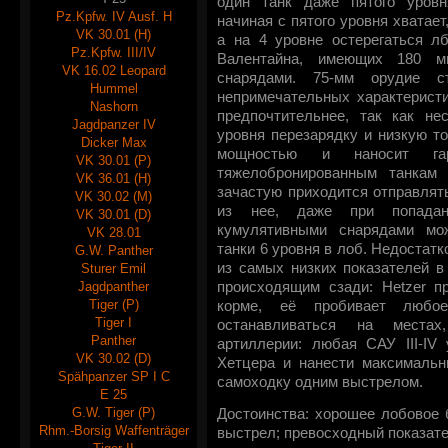
один танк даже пятого уровн
Pz.Kpfw. IV Ausf. H
начиная с пятого уровня хватает
VK 30.01 (H)
а на 4 уровне остерегаться л
Pz.Kpfw. III/IV
Валентайна, имеющих 180 м
VK 16.02 Leopard
снарядами. 75-мм орудие с
Hummel
непримечательных характеристи
Nashorn
предпочтительнее, так как не
Jagdpanzer IV
уровня перезарядку и низкую т
Dicker Max
мощностью и наносит гар
VK 30.01 (P)
тяжелобронированным танкам 
VK 36.01 (H)
зачастую приходится отправлять
VK 30.02 (M)
из нее, даже при попада
VK 30.01 (D)
кумулятивными снарядами мо
VK 28.01
танки 6 уровня в лоб. Недостатк
G.W. Panther
из самых низких показателей в
Sturer Emil
Jagdpanther
происходящим сзади: Hetzer п
Tiger (P)
корме, её пробивает любо
Tiger I
останавливаться на места
Panther
артиллерии: любая САУ III-IV
VK 30.02 (D)
Хетцера и нанести максимальн
Spähpanzer SP I C
самоходку одним выстрелом.
E 25
G.W. Tiger (P)
Достоинства: хорошее лобовое 
Rhm.-Borsig Waffenträger
выстрел; превосходный показате