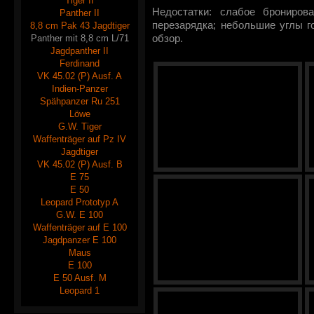
Tiger II
Недостатки: слабое брониров
Panther II
перезарядка; небольшие углы г
8,8 cm Pak 43 Jagdtiger
Panther mit 8,8 cm L/71
обзор.
Jagdpanther II
Ferdinand
VK 45.02 (P) Ausf. A
Indien-Panzer
Spähpanzer Ru 251
Löwe
G.W. Tiger
Waffenträger auf Pz IV
Jagdtiger
VK 45.02 (P) Ausf. B
E 75
E 50
Leopard Prototyp A
G.W. E 100
Waffenträger auf E 100
Jagdpanzer E 100
Maus
E 100
E 50 Ausf. M
Leopard 1