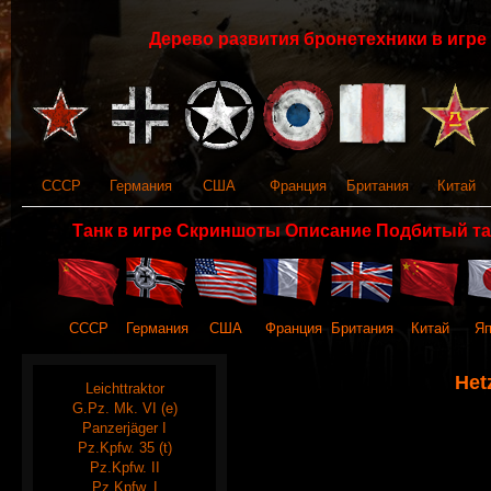
Дерево развития бронетехники в игре 
СССР
Германия
США
Франция
Британия
Китай
Танк в игре Скриншоты Описание Подбитый та
СССР
Германия
США
Франция
Британия
Китай
Яп
Het
Leichttraktor
G.Pz. Mk. VI (e)
Panzerjäger I
Pz.Kpfw. 35 (t)
Pz.Kpfw. II
Pz.Kpfw. I