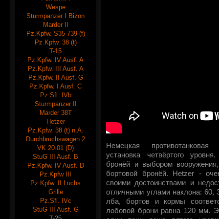
Wespe
Sturmpanzer I Bizon
Marder II
Pz.Kpfw. S35 739 (f)
Pz.Kpfw. 38 (t)
T-15
Pz.Kpfw. IV Ausf. A
Pz.Kpfw. III Ausf. A
Pz.Kpfw. II Ausf. G
Pz.Kpfw. I Ausf. C
Pz.Sfl. IVb
Sturmpanzer II
Marder 38T
Hetzer
Pz.Kpfw. 38 (t) n.A.
Durchbruchswagen 2
Немецкая противотанковая 
VK 20.01 (D)
установка четвёртого уровня
StuG III Ausf. B
бронёй и выбором вооружения,
Pz.Kpfw. IV Ausf. D
бортовой бронёй. Hetzer - оч
Pz.Kpfw III
своими достоинствами и недос
Pz.Kpfw. II Luchs
Grille
отличными углами наклона: 60, 3
Pz.Sfl. IVc
лба, бортов и кормы соответ
StuG III Ausf. G
лобовой брони равна 120 мм. Э
T-25