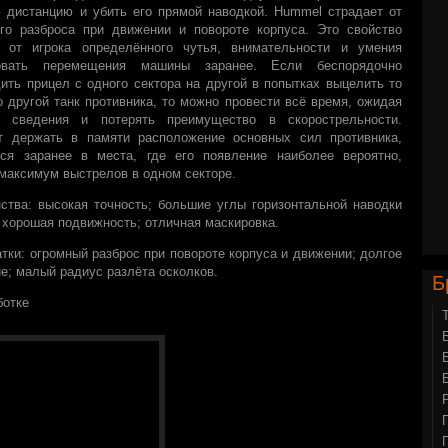
 дистанцию и убить его прямой наводкой. Hummel страдает от
ого разброса при движении и повороте корпуса. Это свойство
т от игрока определённого чутья, внимательности и умения
овать перемещения машины заранее. Если беспорядочно
ить прицел с одного сектора на другой в попытках выцелить то
о другой танк противника, то можно провести всё время, ожидая
о сведения и потерять преимущество в скорострельности.
т держать в памяти расположение основных сил противника,
ься заранее в места, где его появление наиболее вероятно,
максимум выстрелов в одном секторе.
ства: высокая точность; большие углы горизонтальной наводки
 хорошая подвижность; отличная маскировка.
тки: огромный разброс при повороте корпуса и движении; долгое
е; малый радиус разлёта осколков.
Б
ботке