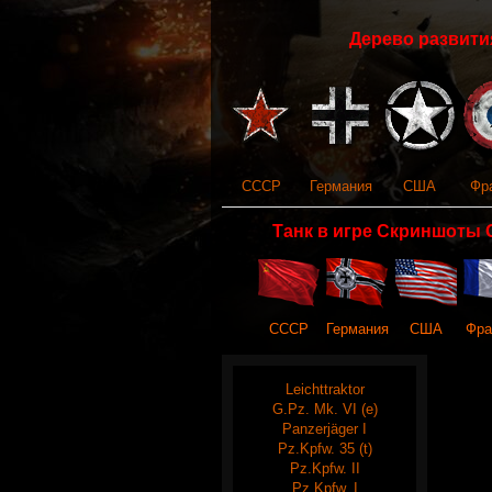
Дерево развития
СССР
Германия
США
Фр
Танк в игре Скриншоты 
СССР
Германия
США
Фра
Leichttraktor
G.Pz. Mk. VI (e)
Panzerjäger I
Pz.Kpfw. 35 (t)
Pz.Kpfw. II
Pz.Kpfw. I