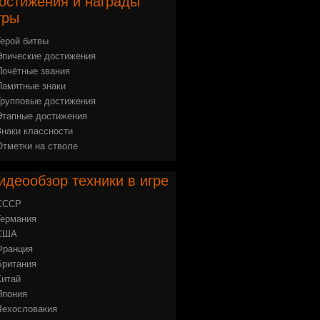
остижения
и награды
гры
Герой битвы
Эпические достижения
Почётные звания
Памятные знаки
Групповые достижения
Этапные достижения
Знаки классности
Отметки на стволе
идеообзор
техники в игре
СССР
Германия
США
Франция
Британия
Китай
Япония
Чехословакия