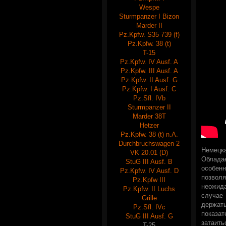
Wespe
Sturmpanzer I Bizon
Marder II
Pz.Kpfw. S35 739 (f)
Pz.Kpfw. 38 (t)
T-15
Pz.Kpfw. IV Ausf. A
Pz.Kpfw. III Ausf. A
Pz.Kpfw. II Ausf. G
Pz.Kpfw. I Ausf. C
Pz.Sfl. IVb
Sturmpanzer II
Marder 38T
Hetzer
Pz.Kpfw. 38 (t) n.A.
Durchbruchswagen 2
Немецк
VK 20.01 (D)
Облада
StuG III Ausf. B
особен
Pz.Kpfw. IV Ausf. D
позвол
Pz.Kpfw III
неожид
Pz.Kpfw. II Luchs
случае
Grille
держат
Pz.Sfl. IVc
показат
StuG III Ausf. G
затаит
T-25