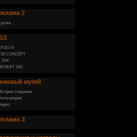
еклама
2
грузка...
БЗ
STUG IV
Т28 CONCEPT
Т 55А
ОБЪЕКТ 260
анковый
музей
История создания
Фотогалерея
Видео
еклама
3