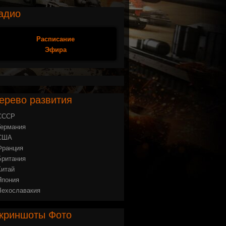
адио
Расписание
Эфира
ерево
развития
СССР
Германия
США
Франция
Британия
Китай
Япония
Чехославакия
криншоты
Фото