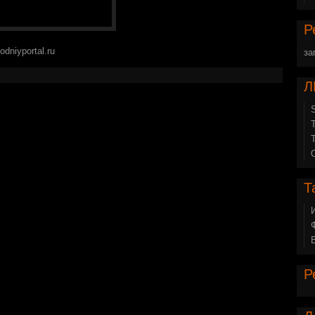
Р
dniyportal.ru
за
Л
Т
Р