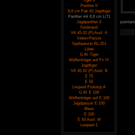
Tiger II
Panther II
8,8 cm Pak 43 Jagdtiger
Panther mit 8,8 cm L/71
Jagdpanther II
joomlamo
Ferdinand
VK 45.02 (P) Ausf. A
Indien-Panzer
Spähpanzer Ru 251
Löwe
G.W. Tiger
Waffenträger auf Pz IV
Jagdtiger
VK 45.02 (P) Ausf. B
E 75
E 50
Leopard Prototyp A
G.W. E 100
Waffenträger auf E 100
Jagdpanzer E 100
Maus
E 100
E 50 Ausf. M
Leopard 1