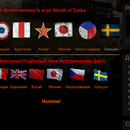
Р
 бронетехники в игре World of Tanks
анция
Британия
Китай
Япония
Чехословакия
Швеция
Д
Описание Подбитый танк Исторические фото
нция
Британия
Китай
Япония
Чехословакия
Швеция
Hummel
С