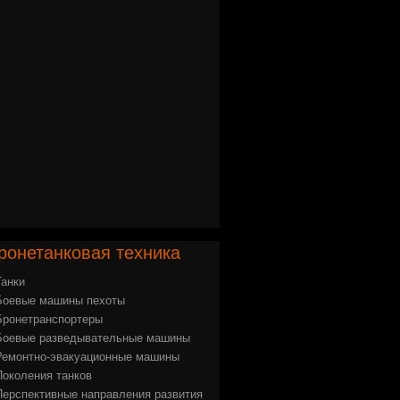
ронетанковая
техника
Танки
Боевые машины пехоты
Бронетранспортеры
Боевые разведывательные машины
Ремонтно-эвакуационные машины
Поколения танков
Перспективные направления развития