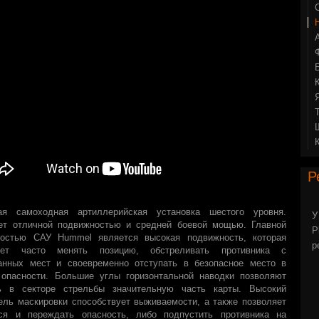
Р
ая самоходная артиллерийская установка шестого уровня.
У
ет отличной подвижностью и средней боевой мощью. Главной
P
ностью САУ Hummel является высокая подвижность, которая
р
яет часто менять позицию, обстреливать противника с
анных мест и своевременно отступать в безопасное место в
 опасности. Большие углы горизонтальной наводки позволяют
ь в секторе стрельбы значительную часть карты. Высокий
ель маскировки способствует выживаемости, а также позволяет
ься и переждать опасность, либо подпустить противника на