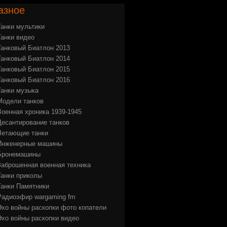
азное
Танки мультики
Танки видео
Танковый Биатлон 2013
Танковый Биатлон 2014
Танковый Биатлон 2015
Танковый Биатлон 2016
Танки музыка
Модели танков
Военная хроника 1939-1945
Десантирование танков
Летающие танки
Инженерные машины
Бронемашины
Заброшенная военная техника
Танки приколы
Танки Памятники
Радиоэфир wargaming fm
Эхо войны раскопки фото копатели
Эхо войны раскопки видео