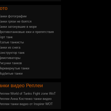
ото
Танки фотографии
Танки грязи не боятся
Танки затонувшие в море
Противотанковые ежи и препятствия
Торт танк
Усатые танкисты
Танки из снега
Конструктор танк
Демотиваторы
Рисунки танков
Перевернутые танки
Подбитые танки
анки
видео Реплеи
Реплеи World of Tanks Fight zone WoT
Реплеи Анна Костенко танки видео
Реплеи танки видео от Inspirer WOT