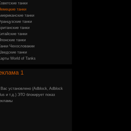
Советские танки
Немецкие танки
Американские танки
Французские танки
Британские танки
Китайские танки
Японские танки
Танки Чехословакии
Шведские танки
Карты World of Tanks
еклама
1
 Вас установлено (Adblock, Adblock
lus и т.д.) ЭТО блокирует показ
екламы