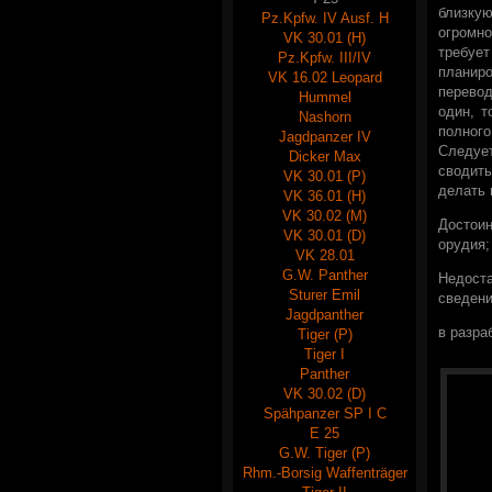
близкую
Pz.Kpfw. IV Ausf. H
огромн
VK 30.01 (H)
требуе
Pz.Kpfw. III/IV
планир
VK 16.02 Leopard
перевод
Hummel
один, т
Nashorn
полног
Jagdpanzer IV
Следуе
Dicker Max
сводит
VK 30.01 (P)
делать 
VK 36.01 (H)
VK 30.02 (M)
Достоин
VK 30.01 (D)
орудия;
VK 28.01
G.W. Panther
Недоста
Sturer Emil
сведени
Jagdpanther
в разра
Tiger (P)
Tiger I
Panther
VK 30.02 (D)
Spähpanzer SP I C
E 25
G.W. Tiger (P)
Rhm.-Borsig Waffenträger