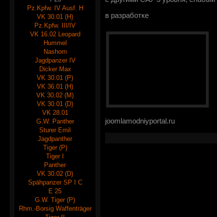
Pz.Kpfw. IV Ausf. H
в разработке
VK 30.01 (H)
Pz.Kpfw. III/IV
VK 16.02 Leopard
Hummel
Nashorn
Jagdpanzer IV
Dicker Max
VK 30.01 (P)
VK 36.01 (H)
VK 30.02 (M)
VK 30.01 (D)
VK 28.01
joomlamodniyportal.ru
G.W. Panther
Sturer Emil
Jagdpanther
Tiger (P)
Tiger I
Panther
VK 30.02 (D)
Spähpanzer SP I C
E 25
G.W. Tiger (P)
Rhm.-Borsig Waffenträger