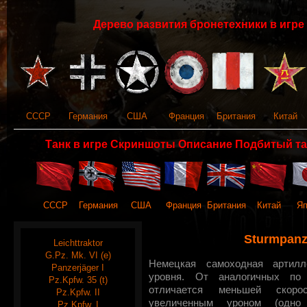
Дерево развития бронетехники в игре 
СССР
Германия
США
Франция
Британия
Китай
Танк в игре Скриншоты Описание Подбитый та
СССР
Германия
США
Франция
Британия
Китай
Яп
Sturmpanze
Leichttraktor
G.Pz. Mk. VI (e)
Немецкая самоходная артилле
Panzerjäger I
уровня. От аналогичных по
Pz.Kpfw. 35 (t)
отличается меньшей скорос
Pz.Kpfw. II
увеличенным уроном (одн
Pz.Kpfw. I