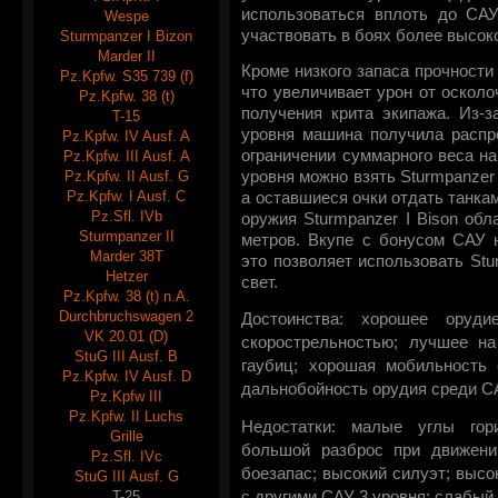
использоваться вплоть до САУ
Wespe
участвовать в боях более высоко
Sturmpanzer I Bizon
Marder II
Кроме низкого запаса прочности
Pz.Kpfw. S35 739 (f)
что увеличивает урон от оскол
Pz.Kpfw. 38 (t)
получения крита экипажа. Из-з
T-15
уровня машина получила распр
Pz.Kpfw. IV Ausf. A
ограничении суммарного веса на
Pz.Kpfw. III Ausf. A
Pz.Kpfw. II Ausf. G
уровня можно взять Sturmpanzer 
Pz.Kpfw. I Ausf. C
а оставшиеся очки отдать танка
Pz.Sfl. IVb
оружия Sturmpanzer I Bison об
Sturmpanzer II
метров. Вкупе с бонусом САУ н
Marder 38T
это позволяет использовать Stu
Hetzer
свет.
Pz.Kpfw. 38 (t) n.A.
Durchbruchswagen 2
Достоинства: хорошее оруд
VK 20.01 (D)
скорострельностью; лучшее на
StuG III Ausf. B
гаубиц; хорошая мобильность
Pz.Kpfw. IV Ausf. D
дальнобойность орудия среди СА
Pz.Kpfw III
Pz.Kpfw. II Luchs
Недостатки: малые углы гори
Grille
большой разброс при движении
Pz.Sfl. IVc
боезапас; высокий силуэт; высо
StuG III Ausf. G
T-25
с другими САУ 3 уровня; слабый 