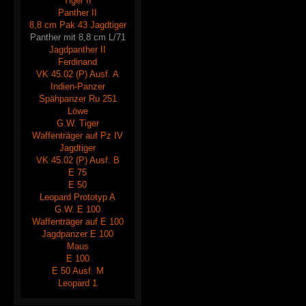
Tiger II
Panther II
8,8 cm Pak 43 Jagdtiger
Panther mit 8,8 cm L/71
Jagdpanther II
Ferdinand
VK 45.02 (P) Ausf. A
Indien-Panzer
Spähpanzer Ru 251
Löwe
G.W. Tiger
Waffenträger auf Pz IV
Jagdtiger
VK 45.02 (P) Ausf. B
E 75
E 50
Leopard Prototyp A
G.W. E 100
Waffenträger auf E 100
Jagdpanzer E 100
Maus
E 100
E 50 Ausf. M
Leopard 1