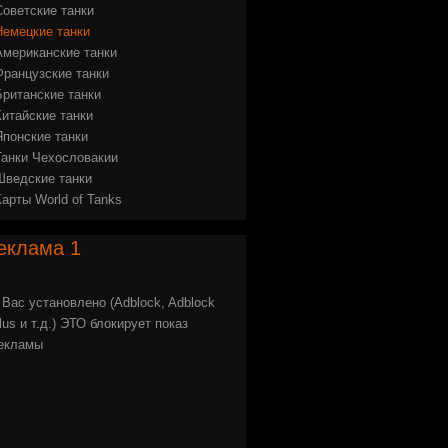
Советские танки
Немецкие танки
Американские танки
Французские танки
Британские танки
Китайские танки
Японские танки
Танки Чехословакии
Шведские танки
Карты World of Tanks
еклама
1
 Вас установлено (Adblock, Adblock
lus и т.д.) ЭТО блокирует показ
екламы