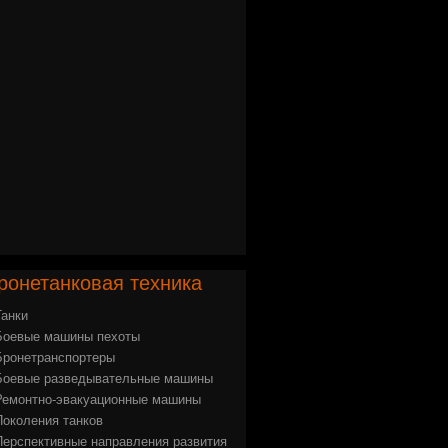
ронетанковая
техника
Танки
Боевые машины пехоты
Бронетранспортеры
Боевые разведывательные машины
Ремонтно-эвакуационные машины
Поколения танков
Перспективные направления развития