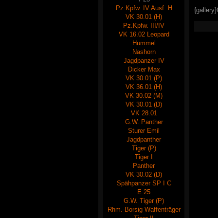
Pz.Kpfw. IV Ausf. H
{gallery
VK 30.01 (H)
Pz.Kpfw. III/IV
VK 16.02 Leopard
Hummel
Nashorn
Jagdpanzer IV
Dicker Max
VK 30.01 (P)
VK 36.01 (H)
VK 30.02 (M)
VK 30.01 (D)
VK 28.01
G.W. Panther
Sturer Emil
Jagdpanther
Tiger (P)
Tiger I
Panther
VK 30.02 (D)
Spähpanzer SP I C
E 25
G.W. Tiger (P)
Rhm.-Borsig Waffenträger