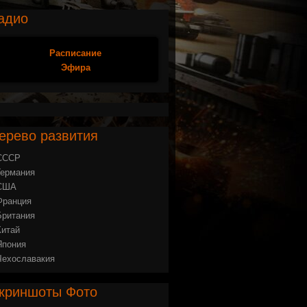
адио
Расписание
Эфира
ерево
развития
СССР
Германия
США
Франция
Британия
Китай
Япония
Чехославакия
криншоты
Фото