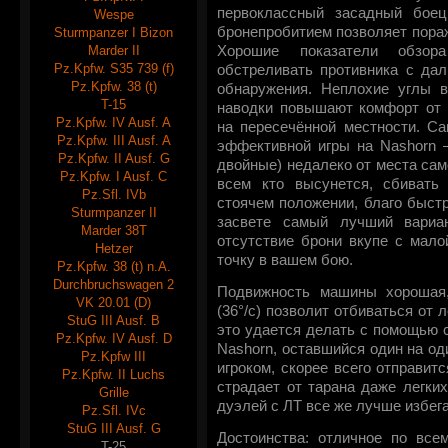
первоклассный засадный боец
Wespe
бронепробитием позволяет пора
Sturmpanzer I Bizon
Marder II
Хорошие показатели обзор
Pz.Kpfw. S35 739 (f)
обстреливать противника с дал
Pz.Kpfw. 38 (t)
обнаружения. Неплохие углы в
T-15
наводки повышают комфорт от 
Pz.Kpfw. IV Ausf. A
на пересечённой местности. С
Pz.Kpfw. III Ausf. A
эффективной игры на Nashorn 
Pz.Kpfw. II Ausf. G
двойные) недалеко от места сам
Pz.Kpfw. I Ausf. C
всем кто высунется, сбивать
Pz.Sfl. IVb
стоячем положении, благо быстр
Sturmpanzer II
засвете самый лучший вариа
Marder 38T
отсутствие брони вкупе с мало
Hetzer
точку в вашем бою.
Pz.Kpfw. 38 (t) n.A.
Durchbruchswagen 2
Подвижность машины хорошая,
VK 20.01 (D)
(36°/с) позволит отбиваться от 
StuG III Ausf. B
это удается делать с помощью с
Pz.Kpfw. IV Ausf. D
Nashorn, оставшийся один на о
Pz.Kpfw III
игроком, скорее всего отправитс
Pz.Kpfw. II Luchs
страдает от тарана даже легких
Grille
дуэлей с ЛТ все же лучше избега
Pz.Sfl. IVc
StuG III Ausf. G
Достоинства: отличное по все
T-25