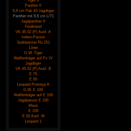
Tiger II
Panther II
8,8 cm Pak 43 Jagdtiger
Panther mit 8,8 cm L/71
Jagdpanther II
Ferdinand
VK 45.02 (P) Ausf. A
Indien-Panzer
Spähpanzer Ru 251
Löwe
G.W. Tiger
Waffenträger auf Pz IV
Jagdtiger
VK 45.02 (P) Ausf. B
E 75
E 50
Leopard Prototyp A
G.W. E 100
Waffenträger auf E 100
Jagdpanzer E 100
Maus
E 100
E 50 Ausf. M
Leopard 1