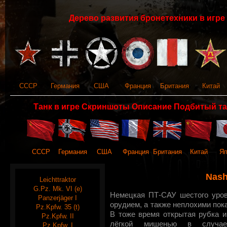
Дерево развития бронетехники в игре 
СССР
Германия
США
Франция
Британия
Китай
Танк в игре Скриншоты Описание Подбитый та
СССР
Германия
США
Франция
Британия
Китай
Яп
Nash
Leichttraktor
G.Pz. Mk. VI (e)
Немецкая ПТ-САУ шестого уров
Panzerjäger I
орудием, а также неплохими пок
Pz.Kpfw. 35 (t)
В тоже время открытая рубка и
Pz.Kpfw. II
лёгкой мишенью в случае
Pz.Kpfw. I