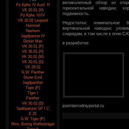
великолепный обзор из откр
Pz.Kpfw. IV Ausf. H
горизонтальной наводки; хо
VK 30.01 (H)
подвижность.
Pz.Kpfw. III/IV
VK 16.02 Leopard
Недостатки: номинальное б
Hummel
вертикальной наводки; уязви
Nashorn
снарядам, в том числе к огню СА
Jagdpanzer IV
Dicker Max
в разработке
VK 30.01 (P)
VK 36.01 (H)
VK 30.02 (M)
VK 30.01 (D)
VK 28.01
G.W. Panther
Sturer Emil
Jagdpanther
Tiger (P)
Tiger I
Panther
VK 30.02 (D)
joomlamodniyportal.ru
Spähpanzer SP I C
E 25
G.W. Tiger (P)
Rhm.-Borsig Waffenträger