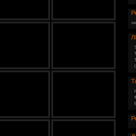
Р
за
Л
Т
Р