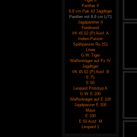
Tiger II
Panther II
8,8 cm Pak 43 Jagdtiger
Panther mit 8,8 cm L/71
Jagdpanther II
Ferdinand
VK 45.02 (P) Ausf. A
Indien-Panzer
Spähpanzer Ru 251
Löwe
G.W. Tiger
Waffenträger auf Pz IV
Jagdtiger
VK 45.02 (P) Ausf. B
E 75
E 50
Leopard Prototyp A
G.W. E 100
Waffenträger auf E 100
Jagdpanzer E 100
Maus
E 100
E 50 Ausf. M
Leopard 1