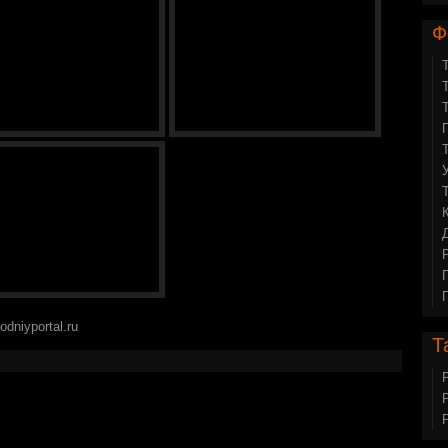
Ф
dniyportal.ru
Т