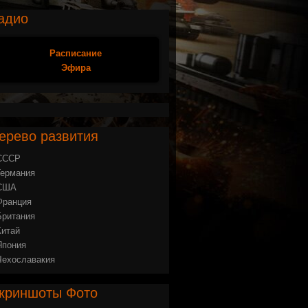
адио
Расписание
Эфира
ерево
развития
СССР
Германия
США
Франция
Британия
Китай
Япония
Чехославакия
криншоты
Фото