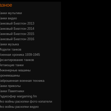
азное
Танки мультики
Танки видео
Танковый Биатлон 2013
Танковый Биатлон 2014
Танковый Биатлон 2015
Танковый Биатлон 2016
Танки музыка
Модели танков
Военная хроника 1939-1945
Десантирование танков
Летающие танки
Инженерные машины
Бронемашины
Заброшенная военная техника
Танки приколы
Танки Памятники
Радиоэфир wargaming fm
Эхо войны раскопки фото копатели
Эхо войны раскопки видео