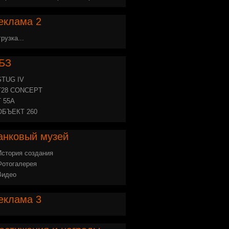
еклама
2
грузка...
БЗ
STUG IV
Т28 CONCEPT
Т 55А
ОБЪЕКТ 260
анковый
музей
История создания
Фотогалерея
Видео
еклама
3