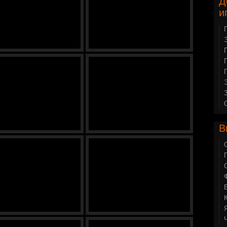
Д
и
В