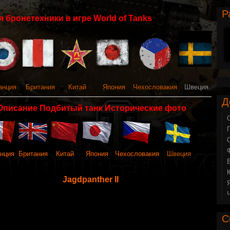
Р
 бронетехники в игре World of Tanks
анция
Британия
Китай
Япония
Чехословакия
Швеция
Д
Описание Подбитый танк Исторические фото
нция
Британия
Китай
Япония
Чехословакия
Швеция
Jagdpanther II
С