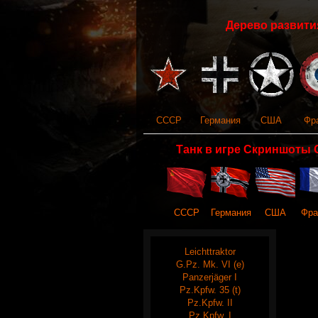
Дерево развития
СССР
Германия
США
Фр
Танк в игре Скриншоты 
СССР
Германия
США
Фра
Leichttraktor
G.Pz. Mk. VI (e)
Panzerjäger I
Pz.Kpfw. 35 (t)
Pz.Kpfw. II
Pz.Kpfw. I