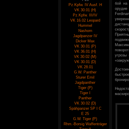
бой на
Pz.Kpfw. IV Ausf. H
орудие
VK 30.01 (H)
Ferdin
Pz.Kpfw. III/IV
уверен
VK 16.02 Leopard
диста
Hummel
скорост
Nashorn
Прият
Jagdpanzer IV
подвиж
Dicker Max
Максим
VK 30.01 (P)
поворот
VK 36.01 (H)
угрозы
VK 30.02 (M)
«закруж
VK 30.01 (D)
VK 28.01
Достоин
G.W. Panther
быстро
Sturer Emil
брониро
Jagdpanther
Tiger (P)
Недост
Tiger I
маскиро
Panther
VK 30.02 (D)
Spähpanzer SP I C
E 25
G.W. Tiger (P)
Rhm.-Borsig Waffenträger