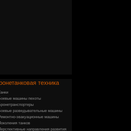
ронетанковая
техника
Танки
Боевые машины пехоты
Бронетранспортеры
Боевые разведывательные машины
Ремонтно-эвакуационные машины
Поколения танков
Перспективные направления развития