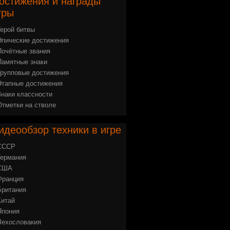
остижения
и награды
гры
Герой битвы
Эпические достижения
Почётные звания
Памятные знаки
Групповые достижения
Этапные достижения
Знаки классности
Отметки на стволе
идеообзор
техники в игре
СССР
Германия
США
Франция
Британия
Китай
Япония
Чехословакия