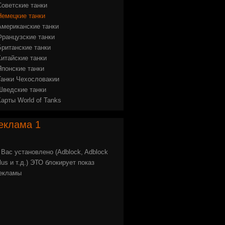
Советские танки
Немецкие танки
Американские танки
Французские танки
Британские танки
Китайские танки
Японские танки
Танки Чехословакии
Шведские танки
Карты World of Tanks
еклама
1
 Вас установлено (Adblock, Adblock
lus и т.д.) ЭТО блокирует показ
екламы