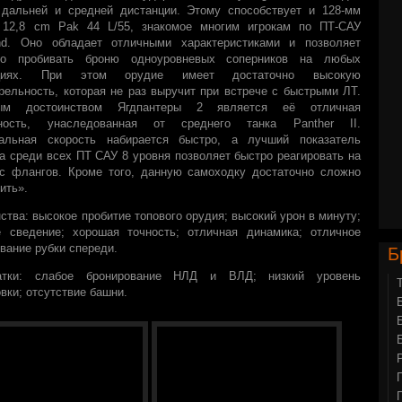
 дальней и средней дистанции. Этому способствует и 128-мм
 12,8 cm Pak 44 L/55, знакомое многим игрокам по ПТ-САУ
and. Оно обладает отличными характеристиками и позволяет
но пробивать броню одноуровневых соперников на любых
нциях. При этом орудие имеет достаточно высокую
рельность, которая не раз выручит при встрече с быстрыми ЛТ.
ным достоинством Ягдпантеры 2 является её отличная
ность, унаследованная от среднего танка Panther II.
альная скорость набирается быстро, а лучший показатель
а среди всех ПТ САУ 8 уровня позволяет быстро реагировать на
 с флангов. Кроме того, данную самоходку достаточно сложно
ить».
ства: высокое пробитие топового орудия; высокий урон в минуту;
е сведение; хорошая точность; отличная динамика; отличное
вание рубки спереди.
Б
атки: слабое бронирование НЛД и ВЛД; низкий уровень
вки; отсутствие башни.