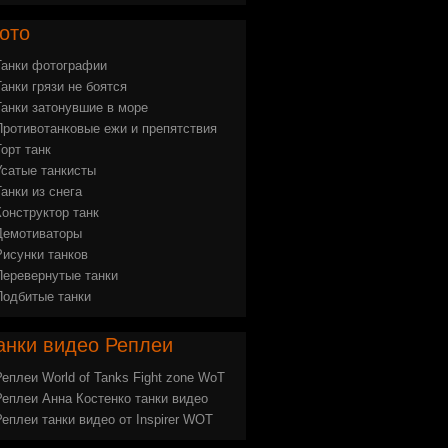
ото
Танки фотографии
Танки грязи не боятся
Танки затонувшие в море
Противотанковые ежи и препятствия
Торт танк
Усатые танкисты
Танки из снега
Конструктор танк
Демотиваторы
Рисунки танков
Перевернутые танки
Подбитые танки
анки
видео Реплеи
Реплеи World of Tanks Fight zone WoT
Реплеи Анна Костенко танки видео
Реплеи танки видео от Inspirer WOT