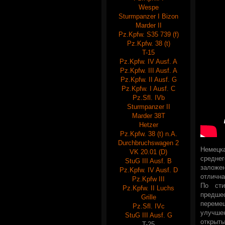
Wespe
Sturmpanzer I Bizon
Marder II
Pz.Kpfw. S35 739 (f)
Pz.Kpfw. 38 (t)
T-15
Pz.Kpfw. IV Ausf. A
Pz.Kpfw. III Ausf. A
Pz.Kpfw. II Ausf. G
Pz.Kpfw. I Ausf. C
Pz.Sfl. IVb
Sturmpanzer II
Marder 38T
Hetzer
Pz.Kpfw. 38 (t) n.A.
Durchbruchswagen 2
Немецк
VK 20.01 (D)
средне
StuG III Ausf. B
заложе
Pz.Kpfw. IV Ausf. D
отлична
Pz.Kpfw III
По сти
Pz.Kpfw. II Luchs
предше
Grille
перемещ
Pz.Sfl. IVc
улучше
StuG III Ausf. G
открыты
T-25