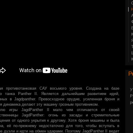
Р
ая противотанковая САУ восьмого уровня. Создана на базе
У
го танка Panther II. Является дальнейшим развитием идей,
P
нных в Jagdpanther. Превосходное орудие, усиленная броня и
р
я динамика делают эту машину грозным противником.
лю игры JagdPanther II мало чем отличается от своей
ственницы JagdPanther: огонь из засады и стремительные
ения от одного укрытия к другому. Хотя броня машины и была
на, её по-прежнему недостаточно для того, чтобы вступать в
е дуэли и идти на обмен ударами. Поэтому JagdPanther II ведет