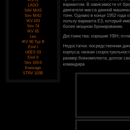
вариантом. В зависимости от бр
LAGO
двигателя масса данной машины 
SAV M/43
тонн. Однако в конце 1952 года 
Strv M/42
IKV-103
пользу варианта Е3, который им
Strv 74
более мощном бронировании.
IKV 65
Достоинства: хорошие УВН; отл
Leo
IKV 90 Typ B
Недостатки: посредственная дин
Emil I
корпуса; низкая скорострельност
UDES 03
Emil II
размер боекомплекта; долгое св
Strv 103-0
командира
Kranvagn
STRV 103B