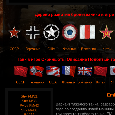
Дерево развития бронетехники в игре 
СССР
Германия
США
Франция
Британия
Китай
Танк в игре Скриншоты Описание Подбитый та
СССР
Германия
США
Франция
Британия
Китай
Яп
Emil
Strv FM/21
Strv M/38
Вариант тяжёлого танка, разраб
Pvlvv FM/42
года по созданию новой машины.
Strv M/40L
три проекта тяжёлого танка. EMI
IKV-72