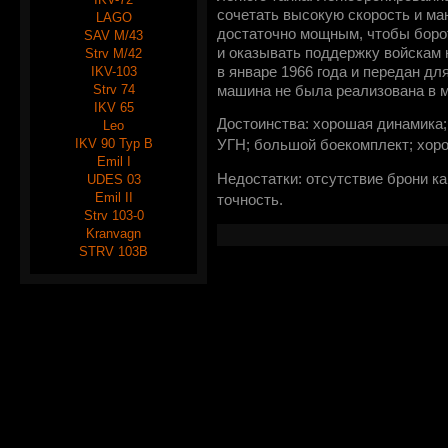
сочетать высокую скорость и ма
LAGO
достаточно мощным, чтобы боро
SAV M/43
и оказывать поддержку войскам 
Strv M/42
IKV-103
в январе 1966 года и передан д
Strv 74
машина не была реализована в 
IKV 65
Достоинства: хорошая динамика
Leo
IKV 90 Typ B
УГН; большой боекомплект; хор
Emil I
Недостатки: отсутствие брони ка
UDES 03
Emil II
точность.
Strv 103-0
Kranvagn
STRV 103B