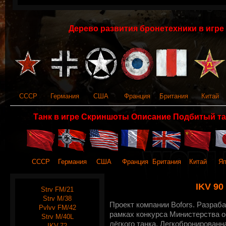
Дерево развития бронетехники в игре 
СССР
Германия
США
Франция
Британия
Китай
Танк в игре Скриншоты Описание Подбитый та
СССР
Германия
США
Франция
Британия
Китай
Яп
IKV 90
Strv FM/21
Strv M/38
Проект компании Bofors. Разраба
Pvlvv FM/42
рамках конкурса Министерства 
Strv M/40L
лёгкого танка. Легкобронирован
IKV-72