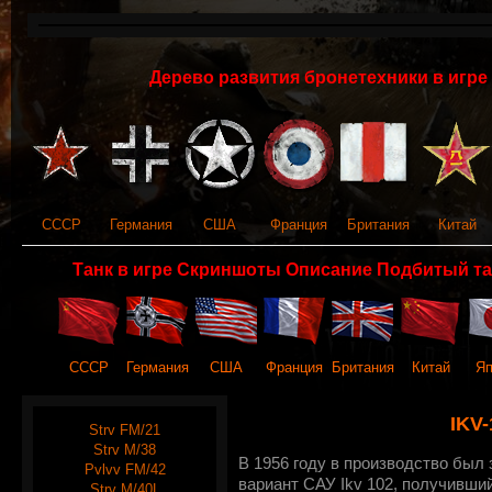
Дерево развития бронетехники в игре 
СССР
Германия
США
Франция
Британия
Китай
Танк в игре Скриншоты Описание Подбитый та
СССР
Германия
США
Франция
Британия
Китай
Яп
IKV-
Strv FM/21
Strv M/38
В 1956 году в производство бы
Pvlvv FM/42
вариант САУ Ikv 102, получивши
Strv M/40L