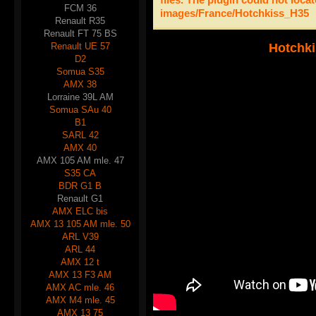
FCM 36
images/France/Hotchkiss_H35
Renault R35
Renault FT 75 BS
Renault UE 57
Hotchki
D2
Somua S35
AMX 38
Lorraine 39L AM
Somua SAu 40
B1
SARL 42
AMX 40
AMX 105 AM mle. 47
S35 CA
BDR G1 B
Renault G1
AMX ELC bis
AMX 13 105 AM mle. 50
ARL V39
ARL 44
AMX 12 t
AMX 13 F3 AM
AMX AC mle. 46
AMX M4 mle. 45
AMX 13 75