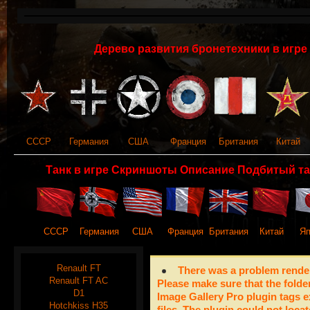
Дерево развития бронетехники в игре 
СССР
Германия
США
Франция
Британия
Китай
Танк в игре Скриншоты Описание Подбитый та
СССР
Германия
США
Франция
Британия
Китай
Яп
Renault FT
There was a problem render
Renault FT AC
Please make sure that the folde
D1
Image Gallery Pro plugin tags e
Hotchkiss H35
files. The plugin could not locat