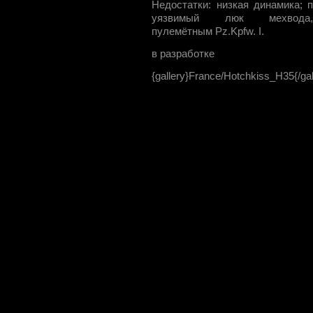
Недостатки: низкая динамика; 
уязвимый люк мехвода
пулемётным Pz.Kpfw. I.
в разработке
{gallery}France/Hotchkiss_H35{/gal