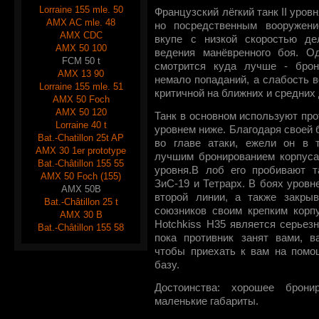
Lorraine 155 mle. 50
Французский лёгкий танк II уров
AMX AC mle. 48
но посредственным вооружени
AMX CDC
вкупе с низкой скоростью де
AMX 50 100
ведения манёвренного боя. О
FCM 50 t
смотрится куда лучше - брон
AMX 13 90
немало попаданий, а слабость в
Lorraine 155 mle. 51
критичной на ближних и средних
AMX 50 Foch
AMX 50 120
Танк в основном используют про
Lorraine 40 t
уровнем ниже. Благодаря своей 
Bat.-Chatillon 25t AP
во главе атаки, ежели он в т
AMX 30 1er prototype
лучшим бронированием корпуса
Bat.-Châtillon 155 55
уровня.В лоб его пробивают 
AMX 50 Foch (155)
ЗиС-19 и Тетрарх. В боях уров
AMX 50B
второй линии, а также закры
Bat.-Châtillon 25 t
союзников своим крепким корпу
AMX 30 B
Hotchkiss H35 является серьез
Bat.-Châtillon 155 58
пока противник занят вами, в
чтобы приехать к вам на помо
базу.
Достоинства: хорошее брони
маленькие габариты.