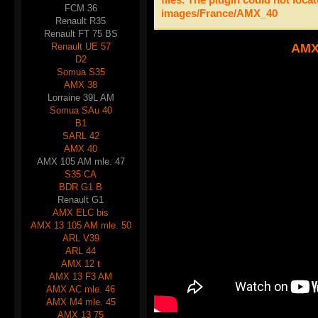
FCM 36
images/France/AMX_40
Renault R35
Renault FT 75 BS
Renault UE 57
AMX
D2
Somua S35
AMX 38
Lorraine 39L AM
Somua SAu 40
B1
SARL 42
AMX 40
AMX 105 AM mle. 47
S35 CA
BDR G1 B
Renault G1
AMX ELC bis
AMX 13 105 AM mle. 50
ARL V39
ARL 44
AMX 12 t
AMX 13 F3 AM
AMX AC mle. 46
AMX M4 mle. 45
AMX 13 75