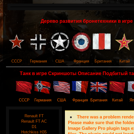
Дерево развития бронетехники в игре 
СССР
Германия
США
Франция
Британия
Китай
Танк в игре Скриншоты Описание Подбитый та
СССР
Германия
США
Франция
Британия
Китай
Яп
Renault FT
There was a problem render
Renault FT AC
Please make sure that the folde
D1
Image Gallery Pro plugin tags e
Hotchkiss H35
files. The plugin could not locat