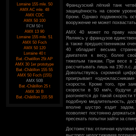
Lorraine 155 mle. 50
Французский лёгкий танк четв
AMX AC mle. 48
защищённость на своем уровне
AMX CDC
брони. Однако подвижность ос
AMX 50 100
вооружение не может похвастат
FCM 50 t
AMX 13 90
AMX 40 может по праву назыв
Lorraine 155 mle. 51
Являясь у французов единственн
AMX 50 Foch
а также предшественником оче
AMX 50 120
40 обладает весьма странн
Lorraine 40 t
двигателя к весу, более сво
Bat.-Chatillon 25t AP
тяжелым танкам. При весе в 
AMX 30 1er prototype
рассчитывать лишь на 190 л.с. д
Bat.-Châtillon 155 55
Довольствуясь скромной цифро
AMX 50 Foch (155)
проигрывает «одноклассникам»
AMX 50B
скорости. Кроме того, при за
Bat.-Châtillon 25 t
скорости в 50 км/ч, будучи 
AMX 30 B
разгоняется до такой скорости т
Bat.-Châtillon 155 58
подобную медлительность, дос
вполне шустро ездит задом,
позволяет постоянно держаться
пресекать попытки зайти за спин
Достоинства: отличная круговая 
выстрел; недостижимая потенци