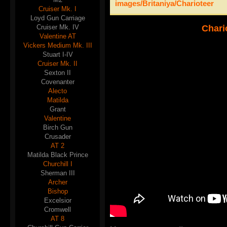
images/Britaniya/Charioteer
Cruiser Mk. I
Loyd Gun Carriage
Cruiser Mk. IV
Chari
Valentine AT
Vickers Medium Mk. III
Stuart I-IV
Cruiser Mk. II
Sexton II
Covenanter
Alecto
Matilda
Grant
Valentine
Birch Gun
Crusader
AT 2
Matilda Black Prince
Churchill I
Sherman III
Archer
Bishop
Excelsior
Cromwell
AT 8