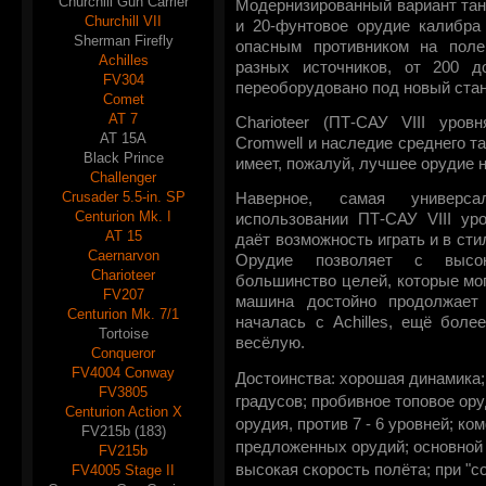
Churchill Gun Carrier
Модернизированный вариант танк
Churchill VII
и 20-фунтовое орудие калибра
Sherman Firefly
опасным противником на поле
Achilles
разных источников, от 200 д
FV304
переоборудовано под новый станд
Comet
AT 7
Charioteer (ПТ-САУ VIII уро
AT 15A
Cromwell и наследие среднего та
Black Prince
имеет, пожалуй, лучшее орудие н
Challenger
Crusader 5.5-in. SP
Наверное, самая универс
Centurion Mk. I
использовании ПТ-САУ VIII уро
AT 15
даёт возможность играть и в стил
Caernarvon
Орудие позволяет с высок
Charioteer
большинство целей, которые мог
FV207
машина достойно продолжает 
Centurion Mk. 7/1
началась с Achilles, ещё бол
Tortoise
весёлую.
Conqueror
FV4004 Conway
Достоинства: хорошая динамика;
FV3805
градусов; пробивное топовое ор
Centurion Action X
орудия, против 7 - 6 уровней; к
FV215b (183)
предложенных орудий; основной
FV215b
высокая скорость полёта; при "со
FV4005 Stage II