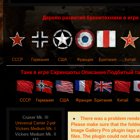
Дерево развития бронетехники в игре 
СССР
Германия
США
Франция
Британия
Китай
Танк в игре Скриншоты Описание Подбитый та
СССР
Германия
США
Франция
Британия
Китай
Яп
Cruiser Mk. III
There was a problem render
Universal Carrier 2-pdr
Please make sure that the folde
Vickers Medium Mk. I
Image Gallery Pro plugin tags e
Vickers Medium Mk. II
files. The plugin could not locat
M2