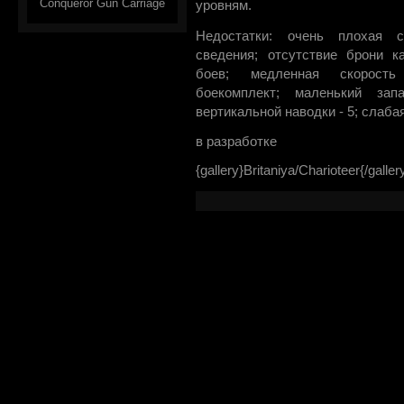
Conqueror Gun Carriage
уровням.
Недостатки: очень плохая с
сведения; отсутствие брони к
боев; медленная скорост
боекомплект; маленький зап
вертикальной наводки - 5; слаба
в разработке
{gallery}Britaniya/Charioteer{/galler