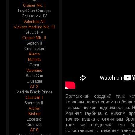
Cruiser Mk. I
Loyd Gun Carriage
Cruiser Mk. IV
Valentine AT
Vickers Medium Mk. III
Stuart I-IV
Cruiser Mk. II
Sexton II
Covenanter
Alecto
Matilda
Grant
Valentine
Birch Gun
Crusader
AT 2
Matilda Black Prince
Британский средний танк чет
Churchill I
хорошим вооружением и обзором
Sherman III
весьма низкой подвижностью. Н
Archer
мощная гаубица с низким пр
Bishop
точная пушка с отличным броне
Excelsior
Cromwell
танк «в среднем»: его бр
AT 8
сопоставимы с тяжёлым танком