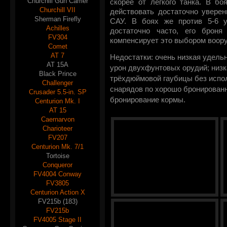
Churchill Gun Carrier
скорее от лёгкого танка. В бо
Churchill VII
действовать достаточно уверен
Sherman Firefly
САУ. В боях же против 5-6 ур
Achilles
достаточно часто, его броня
FV304
компенсирует это выбором воор
Comet
AT 7
Недостатки: очень низкая удель
AT 15A
урон двухфунтовых орудий; низ
Black Prince
трёхдюймовой гаубицы без испо
Challenger
снарядов по хорошо бронирован
Crusader 5.5-in. SP
бронирование кормы.
Centurion Mk. I
AT 15
Caernarvon
Charioteer
FV207
Centurion Mk. 7/1
Tortoise
Conqueror
FV4004 Conway
FV3805
Centurion Action X
FV215b (183)
FV215b
FV4005 Stage II