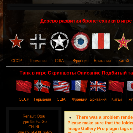
Дерево развития бронетехники в игре 
СССР
Германия
США
Франция
Британия
Китай
Танк в игре Скриншоты Описание Подбитый та
СССР
Германия
США
Франция
Британия
Китай
Яп
Renault Otsu
There was a problem render
Type 95 Ha-Go
Please make sure that the folde
Chi-Ni
Image Gallery Pro plugin tags e
Type 89 I-GO/Chi-Ro