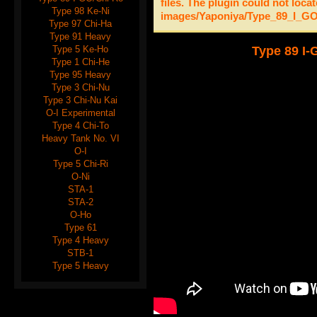
files. The plugin could not locat
Type 98 Ke-Ni
images/Yaponiya/Type_89_I_G
Type 97 Chi-Ha
Type 91 Heavy
Type 5 Ke-Ho
Type 89 I-
Type 1 Chi-He
Type 95 Heavy
Type 3 Chi-Nu
Type 3 Chi-Nu Kai
O-I Experimental
Type 4 Chi-To
Heavy Tank No. VI
O-I
Type 5 Chi-Ri
O-Ni
STA-1
STA-2
O-Ho
Type 61
Type 4 Heavy
STB-1
Type 5 Heavy