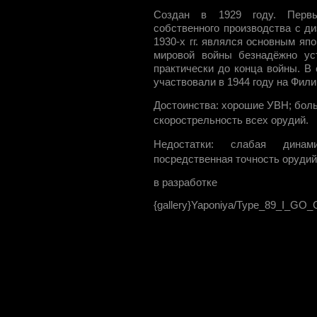
Создан в 1929 году. Первы
собственного производства с д
1930-х гг. являлся основным яп
мировой войны безнадёжно ус
практически до конца войны. В
участвовали в 1944 году на Фили
Достоинства: хорошие УВН; бол
скорострельность всех орудий.
Недостатки: слабая динами
посредственная точность орудий
в разработке
{gallery}Yaponiya/Type_89_I_GO_C