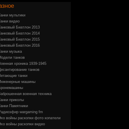
азное
Танки мультики
Танки видео
Танковый Биатлон 2013
Танковый Биатлон 2014
Танковый Биатлон 2015
Танковый Биатлон 2016
Танки музыка
Модели танков
Военная хроника 1939-1945
Десантирование танков
Летающие танки
Инженерные машины
Бронемашины
Заброшенная военная техника
Танки приколы
Танки Памятники
Радиоэфир wargaming fm
Эхо войны раскопки фото копатели
Эхо войны раскопки видео