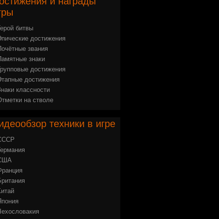
остижения
и награды
гры
Герой битвы
Эпические достижения
Почётные звания
Памятные знаки
Групповые достижения
Этапные достижения
Знаки классности
Отметки на стволе
идеообзор
техники в игре
СССР
Германия
США
Франция
Британия
Китай
Япония
Чехословакия