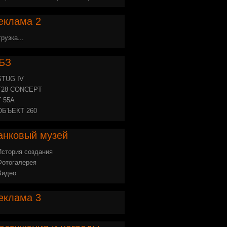
еклама
2
грузка...
БЗ
STUG IV
Т28 CONCEPT
Т 55А
ОБЪЕКТ 260
анковый
музей
История создания
Фотогалерея
Видео
еклама
3