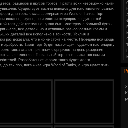
ветов, размеров и вкусов тортов. Практически невозможно найти
 уникален. Существует тысячи поводов для изготовления разных
форм для торта стала всемирная игра World of Tanks. Торт
оригинально, вкусно, но является шедевром кондитерской
акой торт действительно нужно быть мастером с большой буквы.
оригинале, все детали, но и отличные разнообразные кремы и
йших деталей все исполнено в точности. Усилия и
ой раз доказали, что мир не стоит на месте. Передана вся мощь
а и храбрости. Такой торт будет настоящим подарком настоящему
 форме танка станет приятным сюрпризом на день рождения
ества в коллективе. Гениальный торт танк считается самым
ребителей. Разработанная форма танка будет долго
 до тех пор, пока жива игра World of Tanks, а игра будет жить
Р
У
P
р