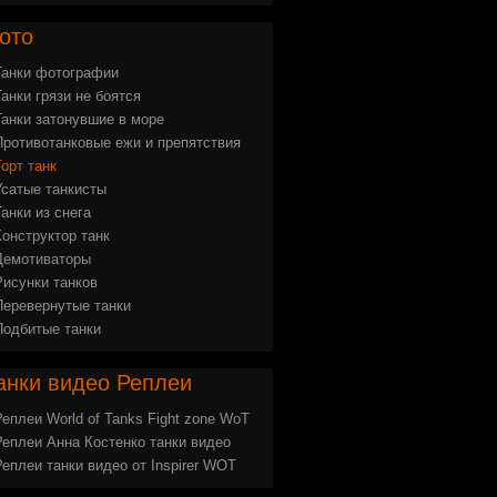
ото
Танки фотографии
Танки грязи не боятся
Танки затонувшие в море
Противотанковые ежи и препятствия
Торт танк
Усатые танкисты
Танки из снега
Конструктор танк
Демотиваторы
Рисунки танков
Перевернутые танки
Подбитые танки
анки
видео Реплеи
Реплеи World of Tanks Fight zone WoT
Реплеи Анна Костенко танки видео
Реплеи танки видео от Inspirer WOT