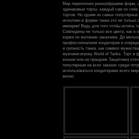
Мир переполнен разнообразием форм, ц
одинаковые торты, каждый сам по себе
тортов. Но одним из самых популярных 
исполнен в форме танка это не только 
империи! Ведь для того чтобы испечь т
Соблюдены не только все цвета, как в 
коржи по желанию заказчика. До мельча
профессионализм кондитеров в очередн
и грозность танка, как символ мужеств
мужчине-игроку World of Tanks. Торт в
юноши или на праздник Защитника отеч
популярным на всех заказах среди пот
использоваться кондитерами всего мира,
вечно.