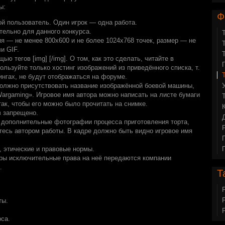
ы:
Ф
ой пользователь. Один игрок — одна работа.
тельно для данного конкурса.
 — не менее 800х600 и не более 1024х768 точек, размер — не
и GIF.
 тегов [img] [/img]. О том, как это сделать, читайте в
льзуйте только хостинг изображений из приведённого списка, т.
ингах, не будут отображаться на форуме.
должно присутствовать название изображённой боевой машины,
Wargaming». Игровое имя автора можно написать на листе бумаги
так, чтобы его можно было прочитать на снимке.
в запрещено.
 дополнительные фотографии процесса приготовления торта,
есь автором работы. В кадре должно быть видно игровое имя
 этические и правовые нормы.
ры исключительные права на неё передаются компании
.
Т
ты.
рса.