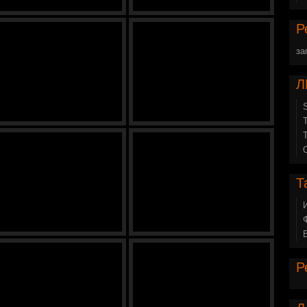
Р
за
Л
Т
Р