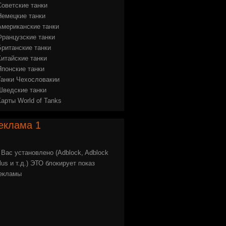
Советские танки
Немецкие танки
Американские танки
Французские танки
Британские танки
Китайские танки
Японские танки
Танки Чехословакии
Шведские танки
Карты World of Tanks
еклама
1
 Вас установлено (Adblock, Adblock
lus и т.д.) ЭТО блокирует показ
екламы