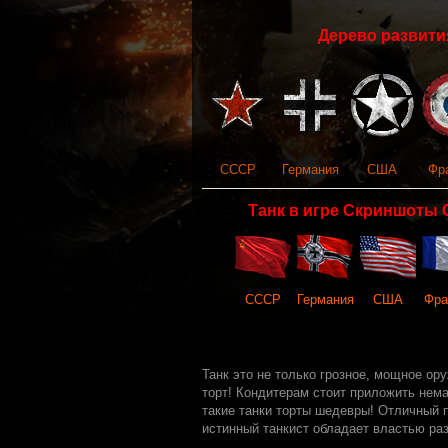
Дерево развития
СССР
Германия
США
Фр
Танк в игре Скриншоты 
СССР
Германия
США
Фра
Танк это не только грозное, мощное ор
торт! Кондитерам стоит приложить нема
такие танки торты шедевры! Отличный п
истинный танкист обладает властью разр