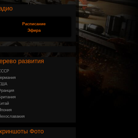
адио
Расписание
Эфира
ерево
развития
СССР
Германия
США
Франция
Британия
Китай
Япония
Чехославакия
криншоты
Фото