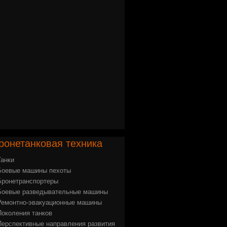
ронетанковая
техника
Танки
Боевые машины пехоты
Бронетранспортеры
Боевые разведывательные машины
Ремонтно-эвакуационные машины
Поколения танков
Перспективные направления развития