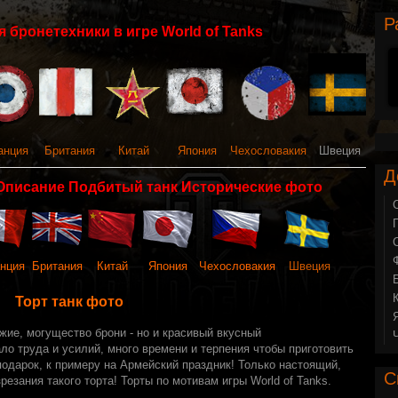
Р
 бронетехники в игре World of Tanks
анция
Британия
Китай
Япония
Чехословакия
Швеция
Д
Описание Подбитый танк Исторические фото
нция
Британия
Китай
Япония
Чехословакия
Швеция
Торт танк фото
ужие, могущество брони - но и красивый вкусный
ло труда и усилий, много времени и терпения чтобы приготовить
одарок, к примеру на Армейский праздник! Только настоящий,
С
езания такого торта! Торты по мотивам игры World of Tanks.