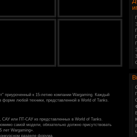
Д
и
В
рт" приуроченный к 15-летию компании Wargaming. Каждый
в форме любой техники, представленной в World of Tanks.
, САУ или ПТ-САУ из представленных в World of Tanks.
помимо самой модели, обязательно должно присутствовать
15 лет Wargaming».
конкурсном разделе форума.