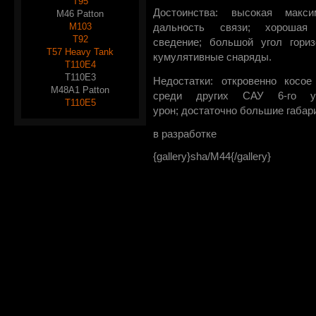
T95
Достоинства: высокая макси
M46 Patton
M103
дальность связи; хорошая 
T92
сведение; большой угол гориз
T57 Heavy Tank
кумулятивные снаряды.
T110E4
T110E3
Недостатки: откровенно косое
M48A1 Patton
среди других САУ 6-го ур
T110E5
урон; достаточно большие габар
в разработке
{gallery}sha/M44{/gallery}