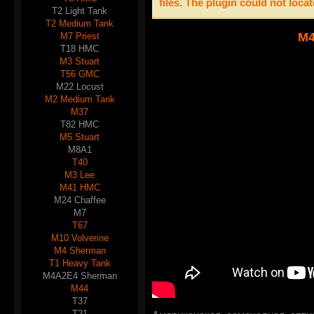
files. The plugin could not loca
T2 Light Tank
T2 Medium Tank
M
M7 Priest
T18 HMC
M3 Stuart
T56 GMC
M22 Locust
M2 Medium Tank
M37
T82 HMC
M5 Stuart
M8A1
T40
M3 Lee
M41 HMC
M24 Chaffee
M7
T67
M10 Volverine
M4 Sherman
T1 Heavy Tank
M4A2E4 Sherman
M44
T37
T21