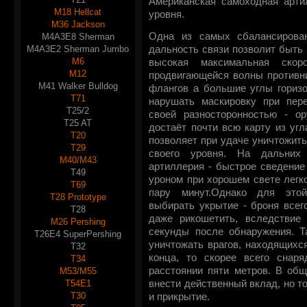
Американская самоходная арти
M18 Hellcat
уровня.
M36 Jackson
Одна из самых сбалансирова
M4A3E8 Sherman
M4A3E2 Sherman Jumbo
дальность связи позволит быть 
M6
высокая максимальная скор
M12
продвигающейся волны противни
M41 Walker Bulldog
флангов а большие углы горизо
T71
нарушать маскировку при пер
T25/2
своей разносторонностью - ор
T25 AT
достаёт почти всю карту из угл
T20
позволяет при удаче уничтожить
T29
своего уровня. На дальних 
M40/M43
артиллерия - быстрое сведение
T49
уроном при хорошем свете легк
T69
пару минут.Однако для это
T28 Prototype
выбирать укрытие - броня всег
T28
даже рикошетить, вследствие
M26 Pershing
секунды после обнаружения. Т
T26E4 SuperPershing
уничтожать врагов, находящихся
T32
конца, то скорее всего снар
T34
расстоянии пяти метров. В общ
M53/M55
T54E1
внести действенный вклад, но т
T30
и прикрытие.