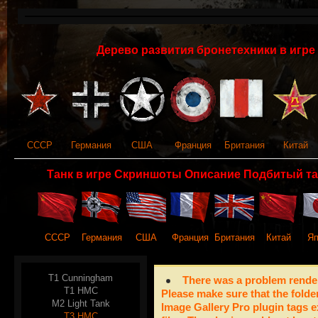
Дерево развития бронетехники в игре 
СССР
Германия
США
Франция
Британия
Китай
Танк в игре Скриншоты Описание Подбитый та
СССР
Германия
США
Франция
Британия
Китай
Яп
T1 Cunningham
There was a problem render
T1 HMC
Please make sure that the folde
M2 Light Tank
Image Gallery Pro plugin tags e
T3 HMC