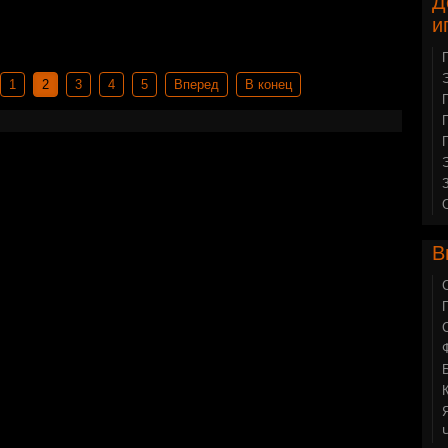
Д
и
1
2
3
4
5
Вперед
В конец
В