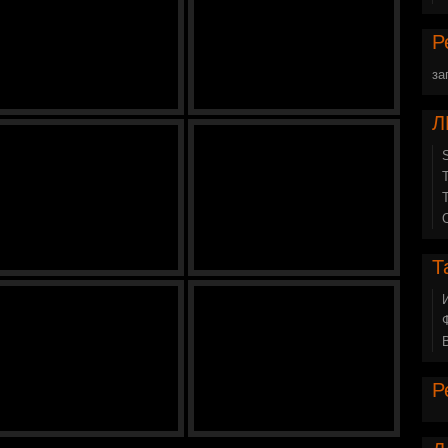
Р
за
Л
Т
Р