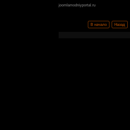
joomlamodniyportal.ru
В начало
Назад