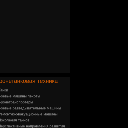
ронетанковая
техника
Танки
Боевые машины пехоты
Бронетранспортеры
Боевые разведывательные машины
Ремонтно-эвакуационные машины
Поколения танков
Перспективные направления развития