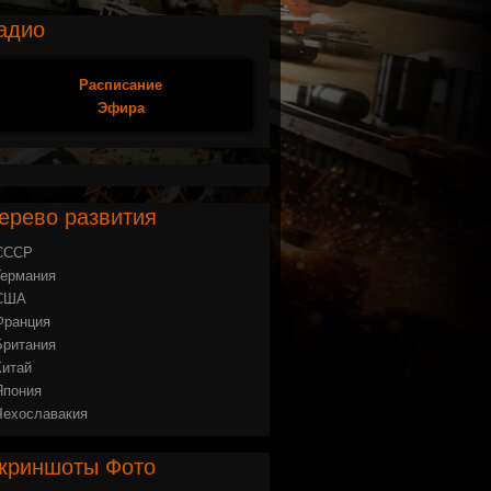
адио
Расписание
Эфира
ерево
развития
СССР
Германия
США
Франция
Британия
Китай
Япония
Чехославакия
криншоты
Фото