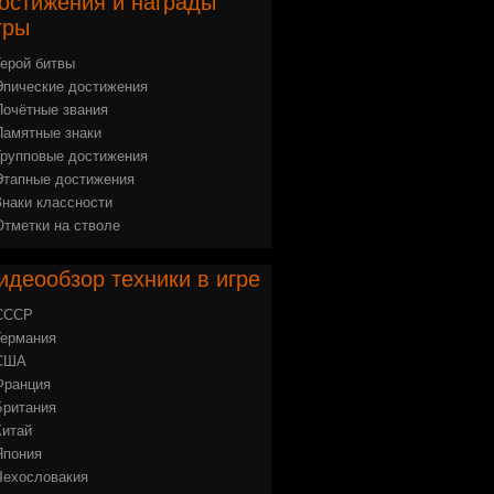
остижения
и награды
гры
Герой битвы
Эпические достижения
Почётные звания
Памятные знаки
Групповые достижения
Этапные достижения
Знаки классности
Отметки на стволе
идеообзор
техники в игре
СССР
Германия
США
Франция
Британия
Китай
Япония
Чехословакия