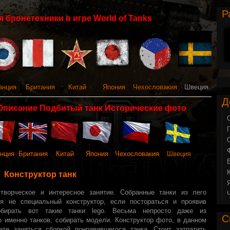
Р
 бронетехники в игре World of Tanks
анция
Британия
Китай
Япония
Чехословакия
Швеция
Д
Описание Подбитый танк Исторические фото
нция
Британия
Китай
Япония
Чехословакия
Швеция
Конструктор танк
 творческое и интересное занятие. Собранные танки из лего
я не специальный конструктор, если постораться и проявив
бирать вот такие танки lego. Весьма непросто даже из
С
о именно танков, собирать модели. Конструктор фото, в данном
те заняться сборкой понравившегося танка. Стоит затратить