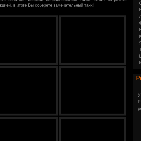
кцией, в итоге Вы соберете замечательный танк!
Р
У
P
р