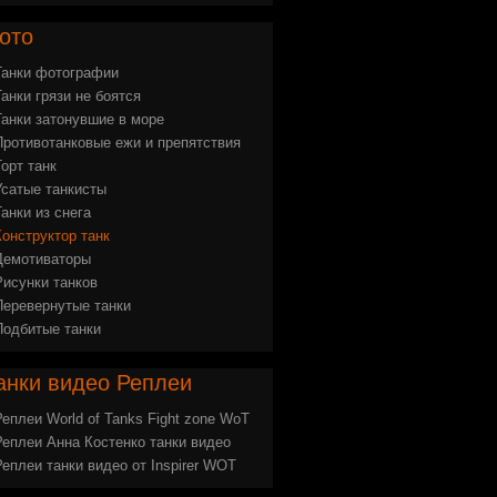
ото
Танки фотографии
Танки грязи не боятся
Танки затонувшие в море
Противотанковые ежи и препятствия
Торт танк
Усатые танкисты
Танки из снега
Конструктор танк
Демотиваторы
Рисунки танков
Перевернутые танки
Подбитые танки
анки
видео Реплеи
Реплеи World of Tanks Fight zone WoT
Реплеи Анна Костенко танки видео
Реплеи танки видео от Inspirer WOT