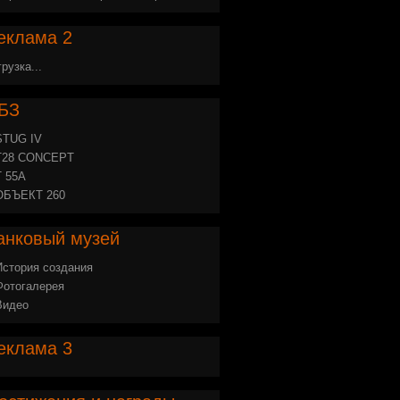
еклама
2
грузка...
БЗ
STUG IV
Т28 CONCEPT
Т 55А
ОБЪЕКТ 260
анковый
музей
История создания
Фотогалерея
Видео
еклама
3