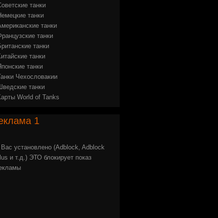
Советские танки
Немецкие танки
Американские танки
Французские танки
Британские танки
Китайские танки
Японские танки
Танки Чехословакии
Шведские танки
Карты World of Tanks
еклама
1
 Вас установлено (Adblock, Adblock
lus и т.д.) ЭТО блокирует показ
екламы