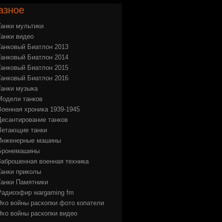
азное
Танки мультики
Танки видео
Танковый Биатлон 2013
Танковый Биатлон 2014
Танковый Биатлон 2015
Танковый Биатлон 2016
Танки музыка
Модели танков
Военная хроника 1939-1945
Десантирование танков
Летающие танки
Инженерные машины
Бронемашины
Заброшенная военная техника
Танки приколы
Танки Памятники
Радиоэфир wargaming fm
Эхо войны раскопки фото копатели
Эхо войны раскопки видео