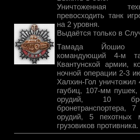
Уничтоженная те
превосходить танк иг
на 2 уровня.
Выдаётся только в Слу
Тамада Йошио -
командующий 4-м т
Квантунской армии, к
ночной операции 2-3 ию
Халхин-Гол уничтожил 
гаубиц, 107-мм пушек,
орудий, 10 бр
бронетранспортера, 7
орудий, 5 пехотных 
грузовиков противника.