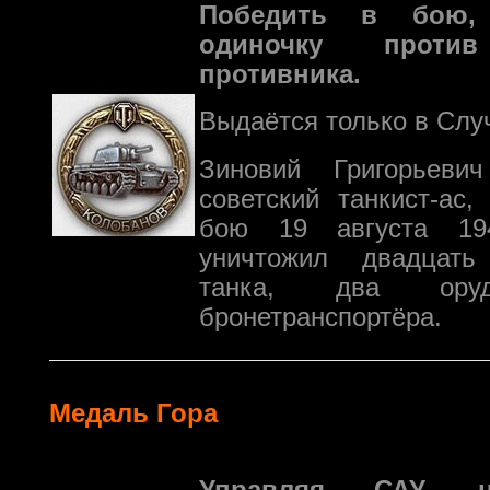
Победить в бою,
одиночку прот
противника.
Выдаётся только в Слу
Зиновий Григорьев
советский танкист-ас,
бою 19 августа 19
уничтожил двадцат
танка, два ор
бронетранспортёра.
Медаль Гора
Управляя САУ, н