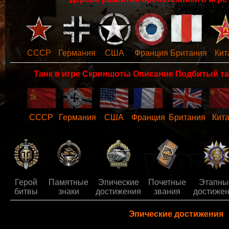
СССР
Германия
США
Франция
Британия
Кит
Танк в игре Скриншоты Описание Подбитый та
СССР
Германия
США
Франция
Британия
Кит
Герой
Памятные
Эпические
Почетные
Этапны
битвы
знаки
достижения
звания
достиже
Эпические достижения