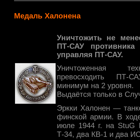
Медаль Халонена
Уничтожить не мене
ПТ-САУ противника
управляя ПТ-САУ.
Уничтоженная те
превосходить ПТ-С
минимум на 2 уровня.
Выдаётся только в Слу
Эркки Халонен — танк
финской армии. В ход
июле 1944 г. на StuG 
Т-34, два КВ-1 и два И