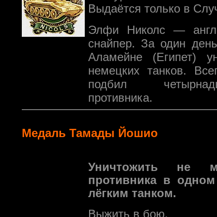
Выдаётся только в Слу
Элфи Николс — англи
снайпер. За один ден
Аламейне (Египет) у
немецких танков. Все
подбил четырнад
противника.
Медаль Тамады Йошио
Уничтожить не 
противника в одном
лёгким танком.
Выжить в бою.