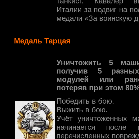
танкист. Кавалер 
Италии за подвиг на п
медали «За воинскую д
Медаль Тарцая
Уничтожить 5 маши
получив 5 разных
модулей или ране
потеряв при этом 80%
Победить в бою.
Выжить в бою.
Учёт уничтоженных м
начинается после 
перечисленных повреж