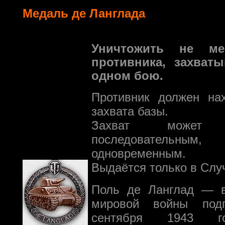
Медаль де Ланглада
Уничтожить не м
противника, захват
одном бою.
Противник должен нах
захвата базы.
Захват может
последователь
одновременным.
Выдаётся только в Слу
Поль де Ланглад — в
мировой войны под
сентября 1943 го