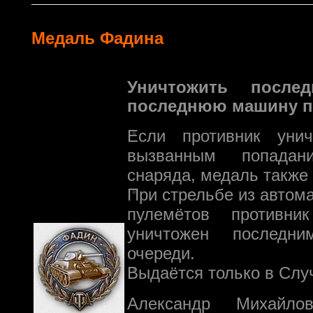
Медаль Фадина
Уничтожить после
последнюю машину п
Если противник унич
вызванным попадан
снаряда, медаль также
При стрельбе из автом
пулемётов противн
уничтожен последн
очереди.
Выдаётся только в Слу
Александр Михайл