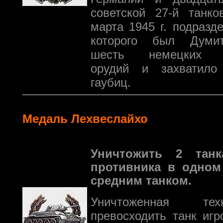
советской 27-й танко
марта 1945 г. подразд
которого был Думит
шесть немецких пр
орудий и захватило
гаубиц.
Медаль Лехвеслайхо
Уничтожить 2 тан
противника в одном
средним танком.
Уничтоженная те
превосходить танк иг