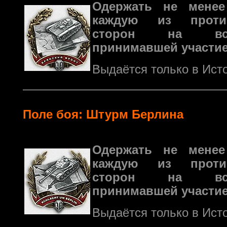
Одержать не мене
каждую из против
сторон на все
принимавшей участие
Выдаётся только в Ист
Поле боя: Штурм Берлина
Одержать не мене
каждую из против
сторон на все
принимавшей участие
Выдаётся только в Ист