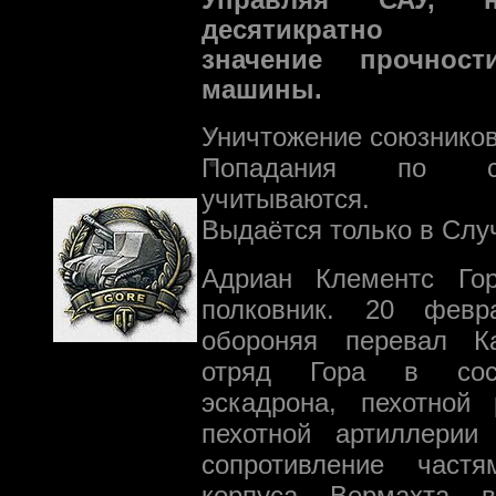
десятикратно 
значение прочност
машины.
Уничтожение союзников
Попадания по с
учитываются.
Выдаётся только в Слу
Адриан Клементс Го
полковник. 20 февр
обороняя перевал Ка
отряд Гора в сост
эскадрона, пехотной
пехотной артиллерии
сопротивление частя
корпуса Вермахта 