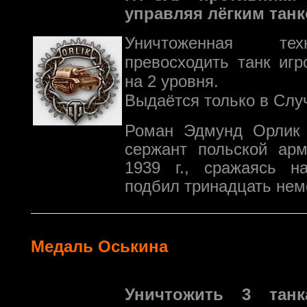
управляя лёгким танк
Уничтоженная те
превосходить танк иг
на 2 уровня.
Выдаётся только в Слу
Роман Эдмунд Орлик 
сержант польской арм
1939 г., сражаясь н
подбил тринадцать нем
Медаль Оськина
Уничтожить 3 тан