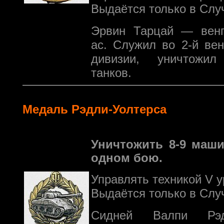
Выдаётся только в Слу
Эрвин Тарцай — венг
ас. Служил во 2-й вен
дивизии, уничтожи
танков.
Медаль Рэдли-Уолтерса
Уничтожить 8-9 маши
одном бою.
Управлять техникой V 
Выдаётся только в Слу
Сидней Валпи Рэд