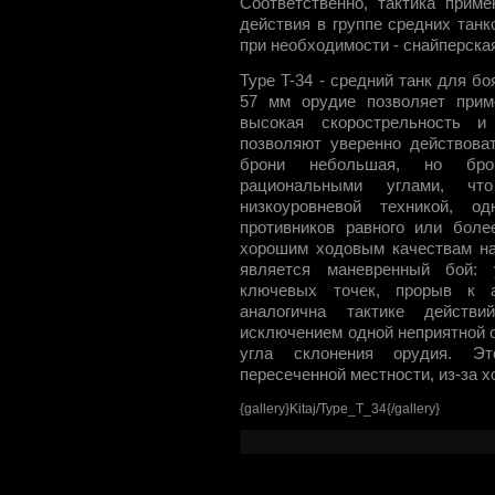
Соответственно, тактика приме
действия в группе средних танк
при необходимости - снайперская
Type T-34 - средний танк для б
57 мм орудие позволяет приме
высокая скорострельность и
позволяют уверенно действова
брони небольшая, но бро
рациональными углами, чт
низкоуровневой техникой, 
противников равного или боле
хорошим ходовым качествам на
является маневренный бой: 
ключевых точек, прорыв к а
аналогична тактике действи
исключением одной неприятной о
угла склонения орудия. Эт
пересеченной местности, из-за 
{gallery}Kitaj/Type_T_34{/gallery}