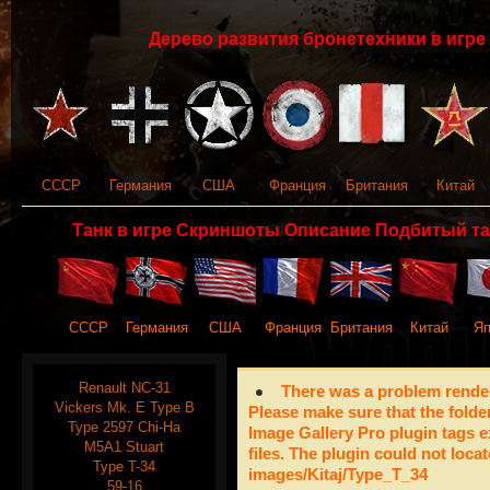
Дерево развития бронетехники в игре 
СССР
Германия
США
Франция
Британия
Китай
Танк в игре Скриншоты Описание Подбитый та
СССР
Германия
США
Франция
Британия
Китай
Яп
Renault NC-31
There was a problem render
Vickers Mk. E Type B
Please make sure that the folde
Type 2597 Chi-Ha
Image Gallery Pro plugin tags e
M5A1 Stuart
files. The plugin could not locat
Type T-34
images/Kitaj/Type_T_34
59-16