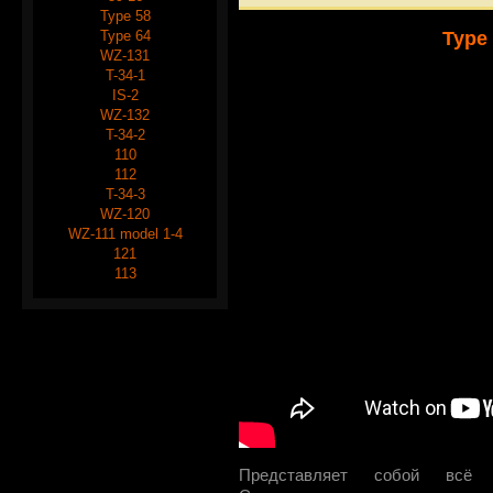
Type 58
Type 64
Type 
WZ-131
T-34-1
IS-2
WZ-132
T-34-2
110
112
T-34-3
WZ-120
WZ-111 model 1-4
121
113
Представляет собой всё 