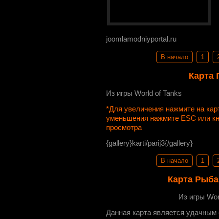
joomlamodniyportal.ru
В начало
1
Карта 
Из игры World of Tanks
*Для увеличения нажмите на ка
уменьшения нажмите ESC или к
просмотра
{gallery}karti/parij3{/gallery}
В начало
1
Карта Рыба
Из игры Wor
Данная карта является удачным 