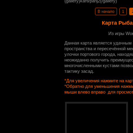
{gallery}karti/parij2{/gallery}
В начало
1
Карта Рыба
Из игры Wor
Данная карта является удачным 
пространства и пересечённой ме
улочки портового города, находя
неожиданно получить преимущес
многочисленными кустами позво
тактику засад.
*Для увеличения нажмите на кар
*Обратно для уменьшения нажми
мыши влево вправо для просмо