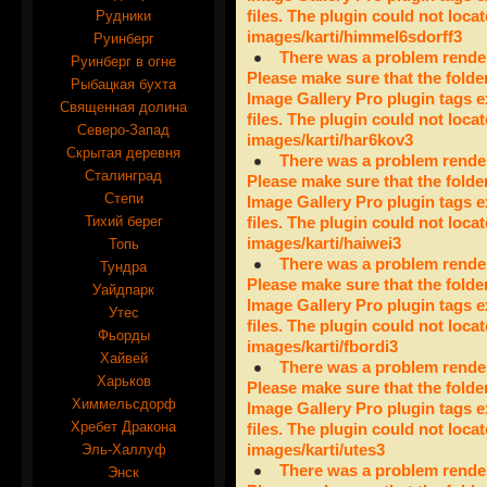
Рудники
files. The plugin could not locat
images/karti/himmel6sdorff3
Руинберг
There was a problem render
Руинберг в огне
Please make sure that the folde
Рыбацкая бухта
Image Gallery Pro plugin tags e
Священная долина
files. The plugin could not locat
Северо-Запад
images/karti/har6kov3
Скрытая деревня
There was a problem render
Сталинград
Please make sure that the folde
Степи
Image Gallery Pro plugin tags e
Тихий берег
files. The plugin could not locat
images/karti/haiwei3
Топь
There was a problem render
Тундра
Please make sure that the folde
Уайдпарк
Image Gallery Pro plugin tags e
Утес
files. The plugin could not locat
Фьорды
images/karti/fbordi3
Хайвей
There was a problem render
Харьков
Please make sure that the folde
Химмельсдорф
Image Gallery Pro plugin tags e
Хребет Дракона
files. The plugin could not locat
Эль-Халлуф
images/karti/utes3
There was a problem render
Энск