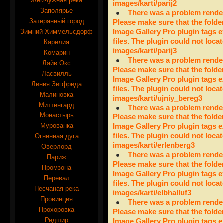
Жемчужная река
images/karti/parij2
Заполярье
There was a problem render
Затерянный город
Please make sure that the folde
Зимний Химмельсдорф
Image Gallery Pro plugin tags e
files. The plugin could not locat
Карелия
images/karti/parij3
Комарин
There was a problem render
Лайв Окс
Please make sure that the folde
Ласвилль
Image Gallery Pro plugin tags e
Линия Зигфрида
files. The plugin could not locat
Малиновка
images/karti/ujniy_bereg3
Миттенгард
There was a problem render
Монастырь
Please make sure that the folde
Мурованка
Image Gallery Pro plugin tags e
files. The plugin could not locat
Огненная дуга
images/karti/erlenberg3
Оверлорд
There was a problem render
Париж
Please make sure that the folde
Промзона
Image Gallery Pro plugin tags e
Перевал
files. The plugin could not locat
Песчаная река
images/karti/elbhalluf3
Провинция
There was a problem render
Прохоровка
Please make sure that the folde
Редшир
Image Gallery Pro plugin tags e