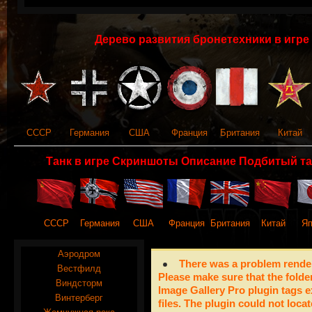
Дерево развития бронетехники в игре 
СССР
Германия
США
Франция
Британия
Китай
Танк в игре Скриншоты Описание Подбитый та
СССР
Германия
США
Франция
Британия
Китай
Яп
Аэродром
There was a problem render
Вестфилд
Please make sure that the folde
Виндсторм
Image Gallery Pro plugin tags e
Винтерберг
files. The plugin could not locat