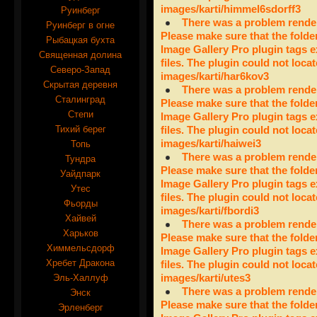
images/karti/himmel6sdorff3
Руинберг
There was a problem render
Руинберг в огне
Please make sure that the folde
Рыбацкая бухта
Image Gallery Pro plugin tags e
Священная долина
files. The plugin could not locat
Северо-Запад
images/karti/har6kov3
Скрытая деревня
There was a problem render
Сталинград
Please make sure that the folde
Степи
Image Gallery Pro plugin tags e
Тихий берег
files. The plugin could not locat
images/karti/haiwei3
Топь
There was a problem render
Тундра
Please make sure that the folde
Уайдпарк
Image Gallery Pro plugin tags e
Утес
files. The plugin could not locat
Фьорды
images/karti/fbordi3
Хайвей
There was a problem render
Харьков
Please make sure that the folde
Химмельсдорф
Image Gallery Pro plugin tags e
Хребет Дракона
files. The plugin could not locat
Эль-Халлуф
images/karti/utes3
There was a problem render
Энск
Please make sure that the folde
Эрленберг