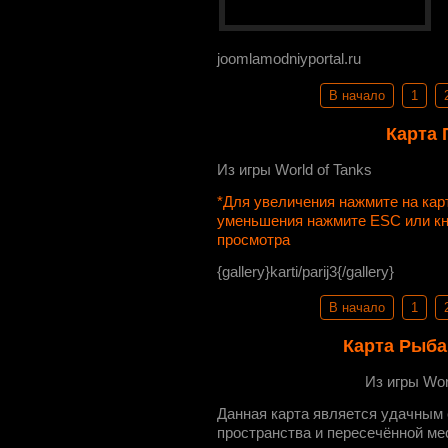
joomlamodniyportal.ru
В начало
1
Карта 
Из игры World of Tanks
*Для увеличения нажмите на ка
уменьшения нажмите ESC или к
просмотра
{gallery}karti/parij3{/gallery}
В начало
1
Карта Рыба
Из игры Wor
Данная карта является удачным 
пространства и пересечённой ме