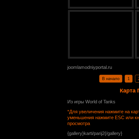
joomlamodniyportal.ru
В начало
1
Карта 
Из игры World of Tanks
*Для увеличения нажмите на ка
уменьшения нажмите ESC или к
просмотра
{gallery}karti/parij2{/gallery}