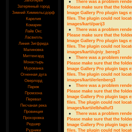
Заполярье
There was a problem render
Затерянный город
Please make sure that the folde
Зимний Химмельсдорф
Image Gallery Pro plugin tags e
files. The plugin could not locat
Карелия
images/karti/parij3
Комарин
There was a problem render
Лайв Окс
Please make sure that the folde
Ласвилль
Image Gallery Pro plugin tags e
Линия Зигфрида
files. The plugin could not locat
Малиновка
images/karti/ujniy_bereg3
Миттенгард
There was a problem render
Монастырь
Please make sure that the folde
Мурованка
Image Gallery Pro plugin tags e
files. The plugin could not locat
Огненная дуга
images/karti/erlenberg3
Оверлорд
There was a problem render
Париж
Please make sure that the folde
Промзона
Image Gallery Pro plugin tags e
Перевал
files. The plugin could not locat
Песчаная река
images/karti/elbhalluf3
Провинция
There was a problem render
Прохоровка
Please make sure that the folde
Редшир
Image Gallery Pro plugin tags e
Рудники
files. The plugin could not locat