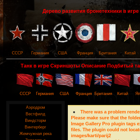
Дерево развития бронетехники в игре 
СССР
Германия
США
Франция
Британия
Китай
Танк в игре Скриншоты Описание Подбитый та
СССР
Германия
США
Франция
Британия
Китай
Яп
Аэродром
There was a problem render
Вестфилд
Please make sure that the folde
Виндсторм
Image Gallery Pro plugin tags e
Винтерберг
files. The plugin could not locat
Жемчужная река
images/karti/parij2