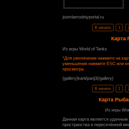
joomlamodniyportal.ru
В начало
1
Карта 
Из игры World of Tanks
*Для увеличения нажмите на ка
уменьшения нажмите ESC или к
просмотра
{gallery}karti/parij3{/gallery}
В начало
1
Карта Рыба
Из игры Wor
Данная карта является удачным 
пространства и пересечённой ме