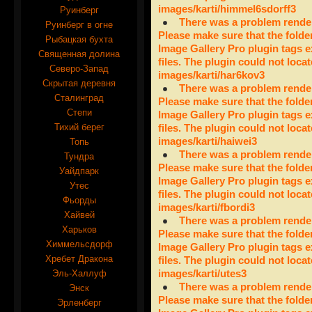
images/karti/himmel6sdorff3
Руинберг
There was a problem render
Руинберг в огне
Please make sure that the folde
Рыбацкая бухта
Image Gallery Pro plugin tags e
Священная долина
files. The plugin could not locat
Северо-Запад
images/karti/har6kov3
Скрытая деревня
There was a problem render
Сталинград
Please make sure that the folde
Степи
Image Gallery Pro plugin tags e
Тихий берег
files. The plugin could not locat
images/karti/haiwei3
Топь
There was a problem render
Тундра
Please make sure that the folde
Уайдпарк
Image Gallery Pro plugin tags e
Утес
files. The plugin could not locat
Фьорды
images/karti/fbordi3
Хайвей
There was a problem render
Харьков
Please make sure that the folde
Химмельсдорф
Image Gallery Pro plugin tags e
Хребет Дракона
files. The plugin could not locat
Эль-Халлуф
images/karti/utes3
There was a problem render
Энск
Please make sure that the folde
Эрленберг