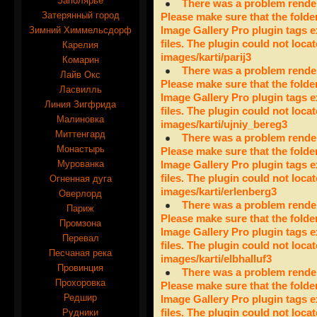
Заполярье
There was a problem render
Затерянный город
Please make sure that the folde
Зимний Химмельсдорф
Image Gallery Pro plugin tags e
files. The plugin could not locat
Карелия
images/karti/parij3
Комарин
There was a problem render
Лайв Окс
Please make sure that the folde
Ласвилль
Image Gallery Pro plugin tags e
Линия Зигфрида
files. The plugin could not locat
Малиновка
images/karti/ujniy_bereg3
Миттенгард
There was a problem render
Монастырь
Please make sure that the folde
Мурованка
Image Gallery Pro plugin tags e
files. The plugin could not locat
Огненная дуга
images/karti/erlenberg3
Оверлорд
There was a problem render
Париж
Please make sure that the folde
Промзона
Image Gallery Pro plugin tags e
Перевал
files. The plugin could not locat
Песчаная река
images/karti/elbhalluf3
Провинция
There was a problem render
Прохоровка
Please make sure that the folde
Редшир
Image Gallery Pro plugin tags e
Рудники
files. The plugin could not locat