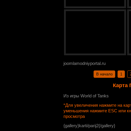
joomlamodniyportal.ru
В начало
1
Карта 
Из игры World of Tanks
*Для увеличения нажмите на ка
уменьшения нажмите ESC или к
просмотра
{gallery}karti/parij2{/gallery}