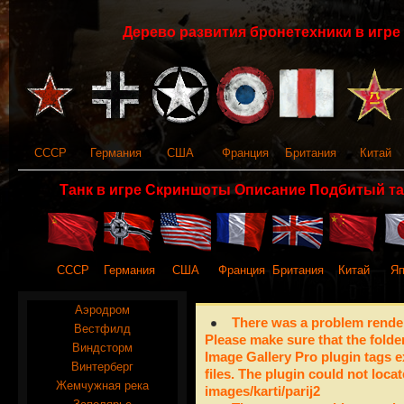
Дерево развития бронетехники в игре 
СССР
Германия
США
Франция
Британия
Китай
Танк в игре Скриншоты Описание Подбитый та
СССР
Германия
США
Франция
Британия
Китай
Яп
Аэродром
There was a problem render
Вестфилд
Please make sure that the folde
Виндсторм
Image Gallery Pro plugin tags e
Винтерберг
files. The plugin could not locat
Жемчужная река
images/karti/parij2