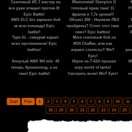
Скиловый ИС-7 мастер на
Rheinmetall Skorpion G
все руки втащил против 8!
топовый прем танк! 11
F
Epic Battle!
фрагов и 7,7к урона!!!
AMX ELC bis зарешал бой
Объект 260 - Неужели ЛБЗ
за всю команду! Epic
пройдены? Стоит этот танк
р
battle!!
свеч? Epic battles!
З
Type 61 - самурай карает
Мега скиловый бой на
всех противников! Epic
M24 Chaffee, или как
battles!
играют статисты? WoT
рез
Epic!
Апнутый AMX M4 mle. 49
Игрок на Т-62А прошел
M
теперь бронепоезд, а не
игру world of tanks!
танк! Epic battle!
Смотреть всем! WoT Epic!
о
Page 1 of 25
Start
Prev
1
2
3
4
5
6
7
8
9
10
11
18
19
20
21
22
23
24
25