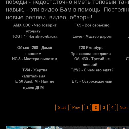
победы - недостаточно иметь топовый танк
навык, - эти видео Вам в помощь! Постоя
новые реплеи, видео, обзоры!
AMX CDC - Что говорит
Т69 - Всё серьезно
уточка?
TOG II* - Нагиб-колбаска
Lowe - Мастер даром
Объект 268 - Дамаг
T28 Prototype -
наносим
Превзошел ожидания
ИС-8 - Мастера вывозим
Об. 430 - Третий не
С
лишний!
Т-54 - Жертва
T25/2 - С чем его едят?
капитализма
E 50 Ausf. M - Нам не
E75 - Остросюжетный
нужен ДПМ
Page 2 of 4
Start
Prev
1
2
3
4
Next