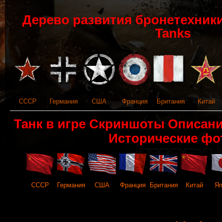
Дерево развития бронетехники 
Tanks
СССР
Германия
США
Франция
Британия
Китай
Танк в игре Скриншоты Описан
Исторические фо
СССР
Германия
США
Франция
Британия
Китай
Яп