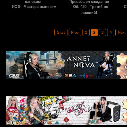
наносим
Превзошел ожидания
ИС-8 - Мастера вывозим
Об. 430 - Третий не
С
лишний!
Page 2 of 4
Start
Prev
1
2
3
4
Next