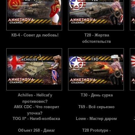
КВ-4 - Совет да любовь!
T28 - Жертва
обстоятельств
Achilles - Hellcat'у
Т30 - День сурка
противовес?
AMX CDC - Что говорит
Т69 - Всё серьезно
уточка?
TOG II* - Нагиб-колбаска
Lowe - Мастер даром
Объект 268 - Дамаг
T28 Prototype -