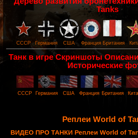
Дерево развития бронетехники 
Tanks
СССР
Германия
США
Франция
Британия
Кит
Танк в игре Скриншоты Описан
Исторические фо
СССР
Германия
США
Франция
Британия
Кит
Реплеи World of Ta
ВИДЕО ПРО ТАНКИ Реплеи World of Tan