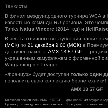
Танкисты!
В финал международного турнира WCA в 
известные команды RU-региона. Это чемпи
Tanks
Natus Vincere
(2014 год) и
HellRais
В честь отличного выступления наших ко
(МСК)
по
21 декабря
9:00 (МСК)
в Премиум
доступен пакет с
AMX 13 57 GF
— редким 
украшенным камуфляжем с фирменной си
Wargaming.net League.
«Француз» будет доступен
только один д
пополнить свою коллекцию бронетехники!
AMX 13 57 GF
Ключевая особенность AMX 13 57 GF — длинное 57-мм орудие с бар
Промежуток между выстрелами — всего 1 секунда, что позволяет мг