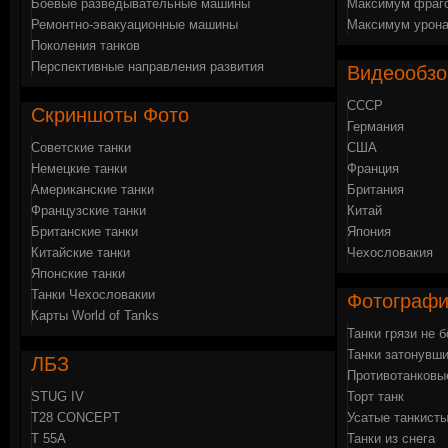
Боевые разведывательные машины
Максимум фраго
Ремонтно-эвакуационные машины
Максимум урона
Поколения танков
Перспективные направления развития
Видеообз
СССР
Скриншоты
Фото
Германия
Советские танки
США
Немецкие танки
Франция
Американские танки
Британия
Французские танки
Китай
Британские танки
Япония
Китайские танки
Чехословакия
Японские танки
Танки Чехословакии
Фотограф
Карты World of Tanks
Танки грязи не 
Танки затонувши
ЛБЗ
Противотанковы
STUG IV
Торт танк
Т28 CONCEPT
Усатые танкист
Т 55А
Танки из снега